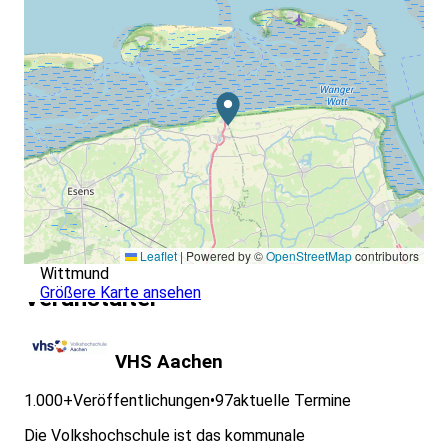
statt.
Haben wir Ihr Interesse geweckt?
Dann beachten Sie bitte unser Anmeldeverfahren:
ogy.de/7r2b
Leaflet
|
Powered by ©
OpenStreetMap
contributors
Wittmund
Größere Karte ansehen
Veranstalter
VHS Aachen
1.000+
Veröffentlichungen
•
97
aktuelle Termine
Die Volkshochschule ist das kommunale