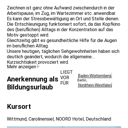
Zeichnen ist ganz ohne Aufwand zwischendurch in der
Arbeitspause, im Zug, im Wartezimmer etc. anwendbar.
Es kann der Stressbewältigung an Ort und Stelle dienen.
Die Entschleunigung funktioniert sofort, da das Kopfkino
des (beruflichen) Alltags in der Konzentration auf das
Motiv gestoppt wird.
Gleichzeitig gibt es gesundheitliche Hilfe für die Augen
im beruflichen Alltag:
Unsere heutigen, täglichen Sehgewohnheiten haben sich
deutlich geändert, wodurch die allgemeine
Kurzsichtigkeit provoziert wird.
Mehr anzeigen
Lesen bei schwacher Beleuchtung, wie etwa Kunstlicht,
LIEGT
bedeutet, dass sich die Augen mehr anstrengen müssen
Baden-Württemberg
,
VOR
Anerkennung als
als bei Tageslicht. Außerdem hat Tageslicht den Effekt,
Berlin
,
FÜR
das Längenwachstum des Augapfels zu stoppen. Das
Nordrhein-Westfalen
Bildungsurlaub
kann kein Kunstlicht.
Problematischer ist der stundenlange Blick in
gleichbleibend geringer Entfernung, wie es
Kursort
beispielsweise beim Lesen oder bei der Beschäftigung
mit dem Smartphone vorkommt.
Eine mögliche Prävention ist das Zeichnen. Denn hierbei
Wittmund, Carolinensiel, NOORD Hotel, Deutschland
findet ein steter Wechsel zwischen Nah (Blick auf das
Zeichenpapier), Mittel und Fern (Blick auf das Motiv)