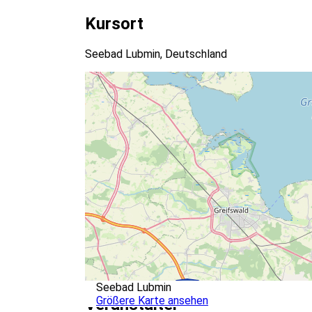
Kursort
Seebad Lubmin, Deutschland
Seebad Lubmin
Größere Karte ansehen
Veranstalter