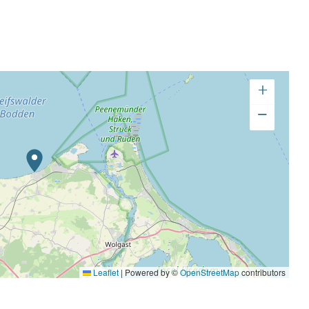
+
−
Leaflet
|
Powered by ©
OpenStreetMap
contributors