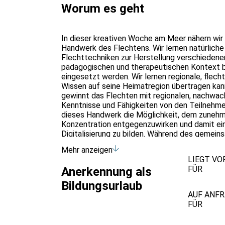
Worum es geht
In dieser kreativen Woche am Meer nähern wir
Handwerk des Flechtens. Wir lernen natürliche 
Flechttechniken zur Herstellung verschiedene
pädagogischen und therapeutischen Kontext be
eingesetzt werden. Wir lernen regionale, flec
Wissen auf seine Heimatregion übertragen ka
gewinnt das Flechten mit regionalen, nachwa
Kenntnisse und Fähigkeiten von den Teilnehm
dieses Handwerk die Möglichkeit, dem zunehm
Konzentration entgegenzuwirken und damit ei
Digitalisierung zu bilden. Während des gemein
Sorgfalt ebenso gestärkt wie Teamfähigkeit, 
Mehr anzeigen
LIEGT VO
FÜR
Anerkennung als
Bildungsurlaub
AUF ANF
FÜR