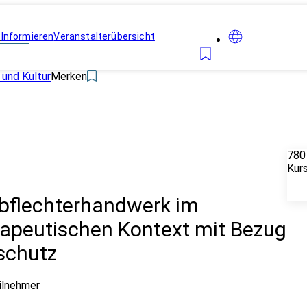
n
Informieren
Veranstalterübersicht
 und Kultur
Merken
780
Kur
rbflechterhandwerk im
apeutischen Kontext mit Bezug
schutz
ilnehmer