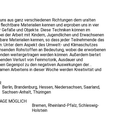
 uns aus ganz verschiedenen Richtungen dem uralten
flechtbare Materialien kennen und erproben uns in vier
r Gefäße und Objekte. Diese Techniken können im
i der Arbeit mit Kindern, Jugendlichen und Erwachsenen
htbare Materialien kennen, so dass jeder Teilnehmende das
nn. Unter dem Aspekt des Umwelt- und Klimaschutzes
chsenden Rohstoffen an Bedeutung, wobei die erworbenen
enden weitergetragen werden können. Außerdem bietet
enden Verlust von Feinmotorik, Ausdauer und
nen Gegenpol zu den negativen Auswirkungen der
samen Arbeitens in dieser Woche werden Kreativität und
Kommunikationsfähigkeit und Toleranz.
R
Berlin
,
Brandenburg
,
Hessen
,
Niedersachsen
,
Saarland
,
Sachsen-Anhalt
,
Thüringen
RAGE MÖGLICH
Bremen
,
Rheinland-Pfalz
,
Schleswig-
Holstein