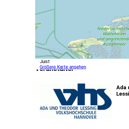
Juist
Größere Karte ansehen
Veranstalter
Ada 
Less