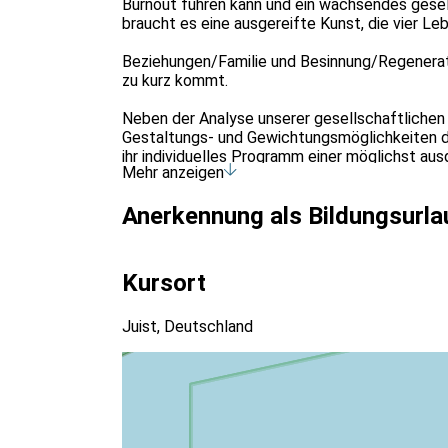
Burnout führen kann und ein wachsendes gesells
braucht es eine ausgereifte Kunst, die vier Le
Beziehungen/Familie und Besinnung/Regeneratio
zu kurz kommt.
Neben der Analyse unserer gesellschaftlichen
Gestaltungs- und Gewichtungsmöglichkeiten da
ihr individuelles Programm einer möglichst a
Mehr anzeigen
Entspannungs-, Konzentrations- und Zeitmana
Seminarraum mit Meerblick.
Anerkennung als Bildungsurla
Anreise So. 17.05.2026 , erstes Zusammentreff
Anreise, Zimmerbuchung und Verpflegung erfolg
Kursort
Haus des Kurgastes
Juist, Deutschland
Strandpromenade 6
26571 Juist
Kosten für Anreise, Unterkunft und Verpflegu