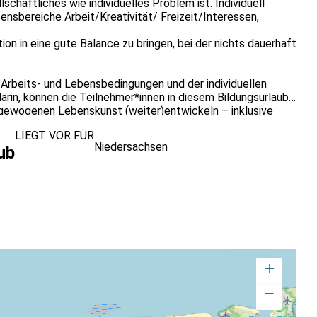
chaftliches wie individuelles Problem ist. Individuell
bensbereiche Arbeit/Kreativität/ Freizeit/Interessen,
n in eine gute Balance zu bringen, bei der nichts dauerhaft
 Arbeits- und Lebensbedingungen und der individuellen
rin, können die Teilnehmer*innen in diesem Bildungsurlaub
usgewogenen Lebenskunst (weiter)entwickeln – inklusive
gement-Techniken. Es erwartet Sie ein schöner
LIEGT VOR FÜR
Niedersachsen
ub
en 19 Uhr - Abreise Fr. 22.05.2026 (nachmittags)
en individuell / Infos dazu werden zugeschickt!
+
ng müssen selbst getragen werden.
−