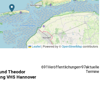
Leaflet
|
Powered by ©
OpenStreetMap
contributors
691
Veröffentlichungen
•
97
aktuelle
und Theodor
Termine
ing VHS Hannover