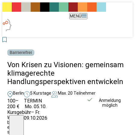
MENÜ
Barrierefrei
Von Krisen zu Visionen: gemeinsam
klimagerechte
Handlungsperspektiven entwickeln
Berlin
5 Kurstage
Max. 20 Teilnehmer
100–
TERMIN
Unverbindlich
Anmeldung
möglich
200 €
Mo. 05.10.
anfragen
Kursgebühr
– Fr.
Wir
09.10.2026
bieten
ein
solidarisches