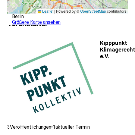
Leaflet
|
Powered by ©
OpenStreetMap
contributors
Berlin
Größere Karte ansehen
Veranstalter
Kipppunkt
Klimagerecht
e.V.
3
Veröffentlichungen
•
1
aktueller Termin