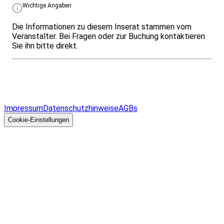
Wichtige Angaben
Die Informationen zu diesem Inserat stammen vom
Veranstalter. Bei Fragen oder zur Buchung kontaktieren
Sie ihn bitte direkt.
Infos & Gesetze nach Bundesland
Überblick
Allgemeines
Impressum
Datenschutzhinweise
AGBs
© 2026 EGcom
GmbH
Cookie-Einstellungen