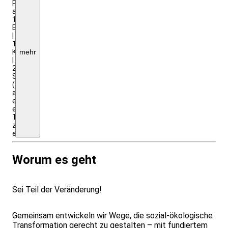
Preissystem
an.
100€
Ermäßigt
|
150€
Kostendeckend
mehr
|
200€
Solipreis
(um
anderen
ein
ermäßigtes
Ticket
zu
ermöglichen).
Worum es geht
Sei Teil der Veränderung!
Gemeinsam entwickeln wir Wege, die sozial-ökologische
Transformation gerecht zu gestalten – mit fundiertem