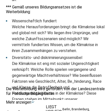
*** Gemäß unseres Bildungsansatzes ist die
Weiterbildung:
Wissenschaftlich fundiert
Welche Herausforderungen bringt die Klimakrise lokal
und global mit sich? Wo liegen ihre Ursprünge, und
welche Zukunftsszenarien sind möglich? Wir
vermitteln fundiertes Wissen, um die Klimakrise in
ihren Zusammenhängen zu verstehen.
Diversitäts- und diskriminierungssensibel
Die Klimakrise ist eng mit sozialer Ungerechtigkeit
verknüpft. Welche Rolle spielen vergangene und
gegenwärtige Machtverhältnisse? Wie beeinflussen
Faktoren wie Geschlecht, Alter, Be_hinderung, Race
und Klasse die Betroffenheit und
Die Weiterbildung wird gefördert von der Landeszentrale
Handlungsmöglichkeiten in der Klimakrise? Diese
für Politische Bildung Berlin.
Fragen stehen im Mittelpunkt unserer
Mehr anzeigen
Auseinandersetzung.
LIEGT
Berlin
,
Brandenburg
,