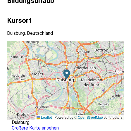
Bildungsurlaub
Kursort
Duisburg, Deutschland
Leaflet
|
Powered by ©
OpenStreetMap
contributors
Duisburg
Größere Karte ansehen
Veranstalter