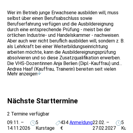
Wer im Betrieb junge Erwachsene ausbilden will, muss
selbst über einen Berufsabschluss sowie
Berufserfahrung verfügen und die Ausbildereignung
durch eine entsprechende Prüfung - meist bei der
örtlichen Industrie- und Handelskammer - nachweisen.
Aber auch wer nicht beruflich ausbilden will, sondern z. B.
als Lehrkraft bei einer Weiterbildungseinrichtung
arbeiten möchte, kann die Ausbildereignungsprüfung
absolvieren und so diese Zusatzqualifikation erwerben.
Die VHS-Dozentinnen Anja Berlien (Dipl.-Kauffrau) und
Andrea Haaf (Kauffrau, Trainerin) bereiten seit vielen
Mehr anzeigen
Jahren erfolgreich auf die theoretische und praktische
Ausbildereignungsprüfung vor. Frau Haaf ist zudem als
Prüferin bei der IHK Essen tätig. Das Entgelt beinhaltet
die Kosten für umfassendes Lehrmaterial, jedoch nicht
die IHK-Prüfungsgebühr. - Eine Woche nach dem Kurs
Nächste Starttermine
beantworten die Dozentinnen in einer Videokonferenz
ggf. auftretende Folgefragen der Teilnehmenden.
2 Termine verfügbar
09.11. –
5
434
Anmeldung
22.02. –
5
14.11.2026
Kurstage
€
27.02.2027
Kurs