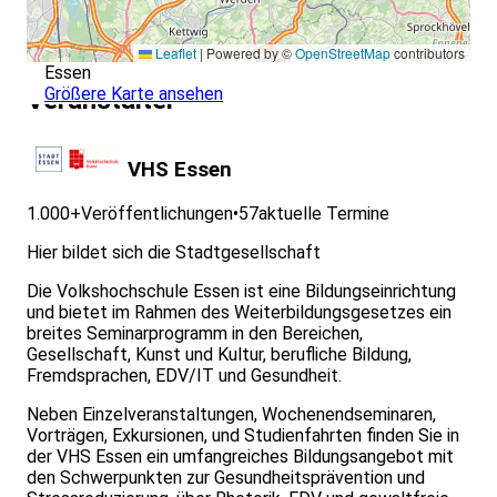
Leaflet
|
Powered by ©
OpenStreetMap
contributors
Essen
Größere Karte ansehen
Veranstalter
VHS Essen
1.000+
Veröffentlichungen
•
57
aktuelle Termine
Hier bildet sich die Stadtgesellschaft
Die Volkshochschule Essen ist eine Bildungseinrichtung
und bietet im Rahmen des Weiterbildungsgesetzes ein
breites Seminarprogramm in den Bereichen,
Gesellschaft, Kunst und Kultur, berufliche Bildung,
Fremdsprachen, EDV/IT und Gesundheit.
Neben Einzelveranstaltungen, Wochenendseminaren,
Vorträgen, Exkursionen, und Studienfahrten finden Sie in
der VHS Essen ein umfangreiches Bildungsangebot mit
den Schwerpunkten zur Gesundheitsprävention und