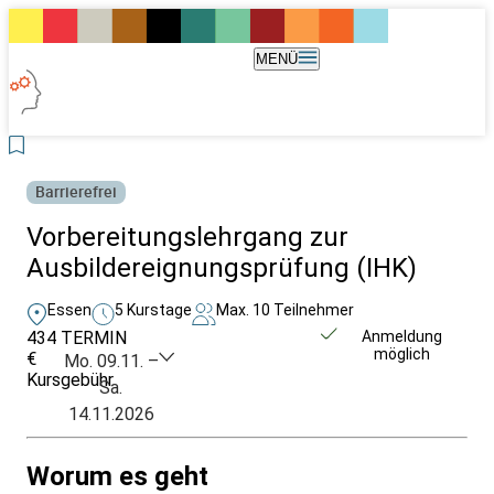
MENÜ
Barrierefrei
Vorbereitungslehrgang zur
Ausbildereignungsprüfung (IHK)
Essen
5 Kurstage
Max. 10 Teilnehmer
434
TERMIN
Weitere Infos &
Anmeldung
möglich
€
Anmeldung
Mo. 09.11. –
Kursgebühr
Sa.
14.11.2026
Worum es geht