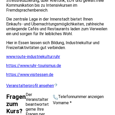
Stressreduzierung, über Rhetorik, EDV und gewaltfreie
Kommunikation bis zu Intensivkursen im
Fremdsprachenbereich.
Die zentrale Lage in der Innenstadt bietet Ihnen
Einkaufs- und Übernachtungsmöglichkeiten, zahlreiche
umliegende Cafés und Restaurants laden zum Verweilen
ein und sorgen für Ihr leibliches Wohl.
Hier in Essen lassen sich Bildung, Industriekultur und
Freizeitaktivitäten gut verbinden.
www.route-industriekultur.ruhr
https://www.ruhr-tourismus.de
https://www.visitessen.de
Veranstalterprofil ansehen
Der
Fragen
Telefonnummer anzeigen
Veranstalter
Vorname
*
zum
beantwortet
gerne Ihre
Kurs?
Fragen per