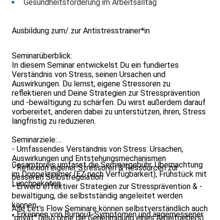
Gesundheitsförderung im Arbeitsalltag
Ausbildung zum/ zur Antistresstrainer*in
Seminarüberblick:
In diesem Seminar entwickelst Du ein fundiertes
Verständnis von Stress, seinen Ursachen und
Auswirkungen. Du lernst, eigene Stressoren zu
reflektieren und Deine Strategien zur Stressprävention
und -bewältigung zu schärfen. Du wirst außerdem darauf
vorbereitet, anderen dabei zu unterstützen, ihren, Stress
langfristig zu reduzieren.
Seminarziele:
- Umfassendes Verständnis von Stress: Ursachen,
Auswirkungen und Entstehungsmechanismen
Gesamtpreis umfasst die Seminargebühr, Übernachtung
- Reflexion eigener Stressoren & Ressourcen zur
im Doppelzimmer (EZ nach Verfügbarkeit), Frühstück mit
besseren Selbstregulation
Lunchpaketen.
- Erwerb effektiver Strategien zur Stressprävention & -
bewältigung, die selbstständig angeleitet werden
können
Alle Let's Flow Seminare können selbstverständlich auch
- Erkennen von Burnout-Symptomen und angemessener
"privat" (also ohne die Genehmigung eines Arbeitgebers)