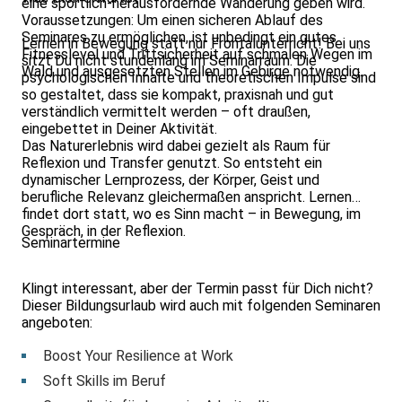
eine sportlich-herausfordernde Wanderung geben wird.
Voraussetzungen: Um einen sicheren Ablauf des
Seminares zu ermöglichen, ist unbedingt ein gutes
Lernen in Bewegung statt nur Frontalunterricht! Bei uns
Fitnesslevel und Trittsicherheit auf schmalen Wegen im
sitzt Du nicht stundenlang im Seminarraum. Die
Wald und ausgesetzten Stellen im Gebirge notwendig.
psychologischen Inhalte und theoretischen Impulse sind
so gestaltet, dass sie kompakt, praxisnah und gut
verständlich vermittelt werden – oft draußen,
eingebettet in Deiner Aktivität.
Das Naturerlebnis wird dabei gezielt als Raum für
Reflexion und Transfer genutzt. So entsteht ein
dynamischer Lernprozess, der Körper, Geist und
berufliche Relevanz gleichermaßen anspricht. Lernen
findet dort statt, wo es Sinn macht – in Bewegung, im
Gespräch, in der Reflexion.
Seminartermine
Klingt interessant, aber der Termin passt für Dich nicht?
Dieser Bildungsurlaub wird auch mit folgenden Seminaren
angeboten:
Boost Your Resilience at Work
Soft Skills im Beruf