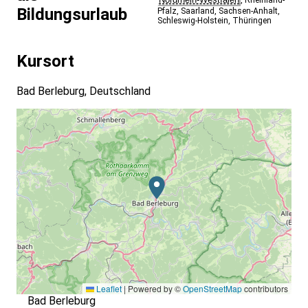
,
Rheinland-
Psychologie und Let’s Flow Trainerausbildung
Bildungsurlaub
Pfalz
,
Saarland
,
Sachsen-Anhalt
,
Schleswig-Holstein
,
Thüringen
Zielgruppe & Betreuung:
- Zielgruppe sind alle Interessierten:
Kursort
- Inhalte und Methoden sind für unterschiedliche
Berufsfelder geeignet
- Kein Vorwissen nötig
Bad Berleburg, Deutschland
- Individuelle Betreuung bei unterschiedlicher
Erfahrungsstufen der Teilnehmenden
Leaflet
|
Powered by ©
OpenStreetMap
contributors
Bad Berleburg