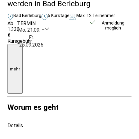
werden in Bad Berleburg
Bad Berleburg
5 Kurstage
Max. 12 Teilnehmer
Ab
TERMIN
Unverbindlich
Anmeldung
möglich
1.330
anfragen
Mo. 21.09. –
€
Fr.
Kursgebühr
25.09.2026
inkl.
Seminargebühr
von
699€,
Unterkunft
mehr
mit
Verpflegung
und
gemeinsamen
Wanderungen
Worum es geht
Details