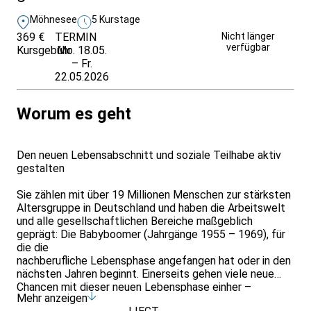
Möhnesee
5 Kurstage
369 €
TERMIN
Unverbindlich
Nicht länger
verfügbar
Kursgebühr
Mo. 18.05.
anfragen
– Fr.
22.05.2026
Worum es geht
Den neuen Lebensabschnitt und soziale Teilhabe aktiv
gestalten
Sie zählen mit über 19 Millionen Menschen zur stärksten
Altersgruppe in Deutschland und haben die Arbeitswelt
und alle gesellschaftlichen Bereiche maßgeblich
geprägt: Die Babyboomer (Jahrgänge 1955 – 1969), für
die die
nachberufliche Lebensphase angefangen hat oder in den
nächsten Jahren beginnt. Einerseits gehen viele neue
Chancen mit dieser neuen Lebensphase einher –
Mehr anzeigen
anderseits begleiten sie viele Fragen und Sorgen: Wie