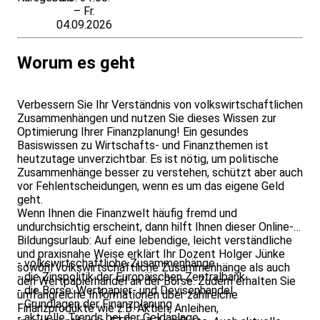
– Fr.
04.09.2026
Worum es geht
Verbessern Sie Ihr Verständnis von volkswirtschaftlichen
Zusammenhängen und nutzen Sie dieses Wissen zur
Optimierung Ihrer Finanzplanung! Ein gesundes
Basiswissen zu Wirtschafts- und Finanzthemen ist
heutzutage unverzichtbar. Es ist nötig, um politische
Zusammenhänge besser zu verstehen, schützt aber auch
vor Fehlentscheidungen, wenn es um das eigene Geld
geht.
Wenn Ihnen die Finanzwelt häufig fremd und
undurchsichtig erscheint, dann hilft Ihnen dieser Online-
Bildungsurlaub: Auf eine lebendige, leicht verständliche
und praxisnahe Weise erklärt Ihr Dozent Holger Jünke
- volkswirtschaftliche Zusammenhänge
sowohl volkswirtschaftliche Zusammenhänge als auch
- die Zinspolitik der Europäischen Zentralbank
den Wertpapierhandel an der Börse. Zudem erhalten Sie
- die Börse: Wertpapier- und Devisenhandel
umfangreiche Informationen über zahlreiche
- Grundlagen der Finanzplanung
Finanzprodukte wie z.B. Aktien, Anleihen,
- aktuelle Trends bei der Geldanlage