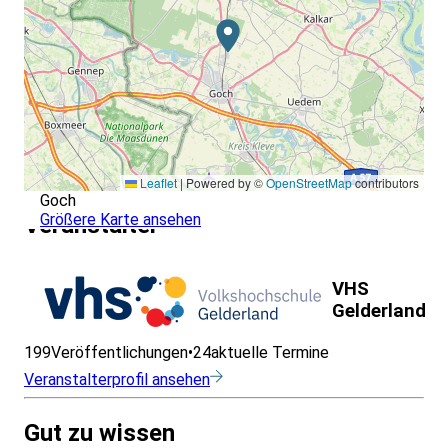
Leaflet
|
Powered by ©
OpenStreetMap
contributors
Goch
Größere Karte ansehen
Veranstalter
VHS
Gelderland
199
Veröffentlichungen
•
24
aktuelle Termine
Veranstalterprofil ansehen
Gut zu wissen