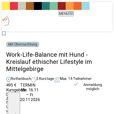
MENÜ
Mit Übernachtung
Work-Life-Balance mit Hund -
Kreislauf ethischer Lifestyle im
Mittelgebirge
Rothenbuch
5 Kurstage
Max. 14 Teilnehmer
495 €
TERMIN
Weitere Infos &
Anmeldung
möglich
Kursgebühr
Mo. 16.11.
Anmeldung
Die
– Fr.
Zusatzkosten
20.11.2026
für
Unterkunft
und