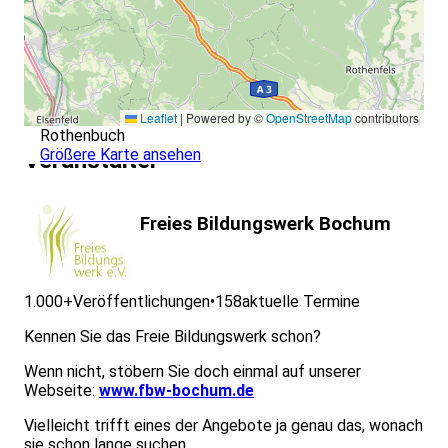
Leaflet
|
Powered by ©
OpenStreetMap
contributors
Rothenbuch
Größere Karte ansehen
Veranstalter
Freies Bildungswerk Bochum
1.000+
Veröffentlichungen
•
158
aktuelle Termine
Kennen Sie das Freie Bildungswerk schon?
Wenn nicht, stöbern Sie doch einmal auf unserer
Webseite:
www.fbw-bochum.de
Vielleicht trifft eines der Angebote ja genau das, wonach
sie schon lange suchen.