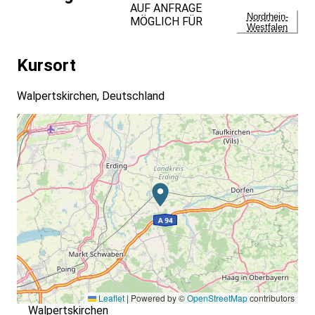
AUF ANFRAGE
Nordrhein-
MÖGLICH FÜR
Westfalen
Kursort
Walpertskirchen, Deutschland
Leaflet
|
Powered by ©
OpenStreetMap
contributors
Walpertskirchen