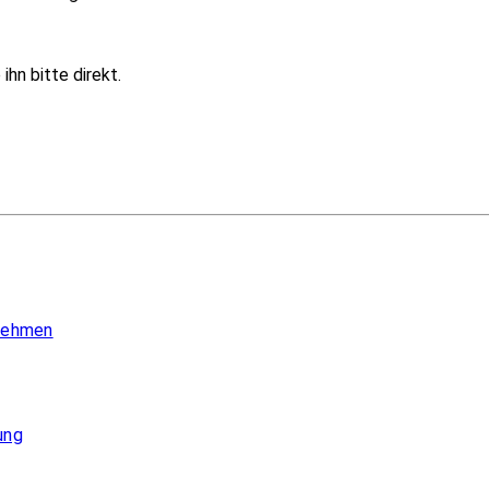
hn bitte direkt.
 nehmen
ung