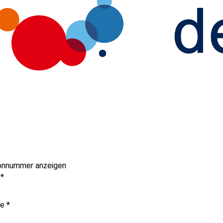
onnummer anzeigen
e
*
me
*