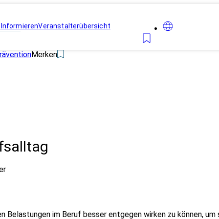
n
Informieren
Veranstalterübersicht
rävention
Merken
fsalltag
er
en Belastungen im Beruf besser entgegen wirken zu können, um