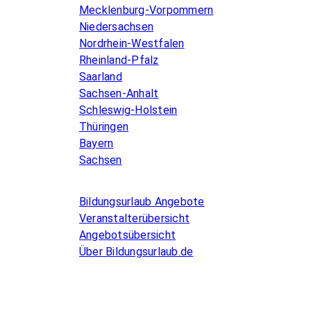
Mecklenburg-Vorpommern
Niedersachsen
Nordrhein-Westfalen
Rheinland-Pfalz
Saarland
Sachsen-Anhalt
Schleswig-Holstein
Thüringen
Bayern
Sachsen
Allgemeines
Bildungsurlaub Angebote
Veranstalterübersicht
Angebotsübersicht
Über Bildungsurlaub.de
Infos for Language schools
Kurse inserieren