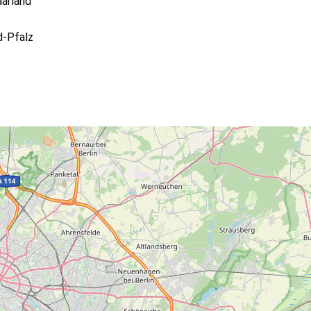
arland
d-Pfalz