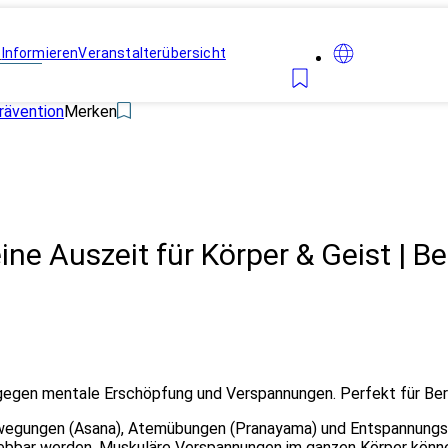
n
Informieren
Veranstalterübersicht
rävention
Merken
ne Auszeit für Körper & Geist | Be
gegen mentale Erschöpfung und Verspannungen. Perfekt für Ber
ewegungen (Asana), Atemübungen (Pranayama) und Entspannungst
rlebbar werden. Muskuläre Verspannungen im ganzen Körper könn