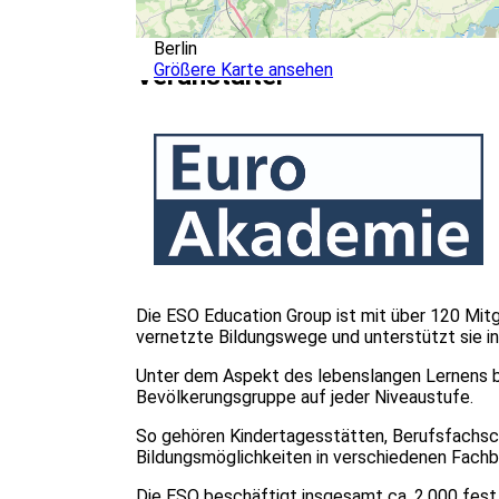
Berlin
Größere Karte ansehen
Veranstalter
Die ESO Education Group ist mit über 120 Mitg
vernetzte Bildungswege und unterstützt sie in 
Unter dem Aspekt des lebenslangen Lernens bi
Bevölkerungsgruppe auf jeder Niveaustufe.
So gehören Kindertagesstätten, Berufsfachsc
Bildungsmöglichkeiten in verschiedenen Fachb
Die ESO beschäftigt insgesamt ca. 2.000 fest a