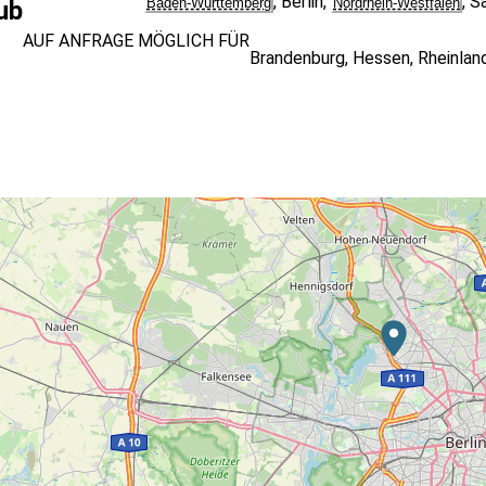
,
Berlin
,
,
Sa
Baden-Württemberg
Nordrhein-Westfalen
ub
AUF ANFRAGE MÖGLICH FÜR
Brandenburg
,
Hessen
,
Rheinlan