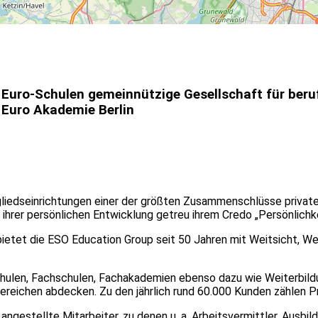
Euro-Schulen gemeinnützige Gesellschaft für beru
Euro Akademie Berlin
liedseinrichtungen einer der größten Zusammenschlüsse privater 
ihrer persönlichen Entwicklung getreu ihrem Credo „Persönlichke
etet die ESO Education Group seit 50 Jahren mit Weitsicht, Wel
hulen, Fachschulen, Fachakademien ebenso dazu wie Weiterbildu
ereichen abdecken. Zu den jährlich rund 60.000 Kunden zählen 
ngestellte Mitarbeiter, zu denen u. a. Arbeitsvermittler, Ausbild