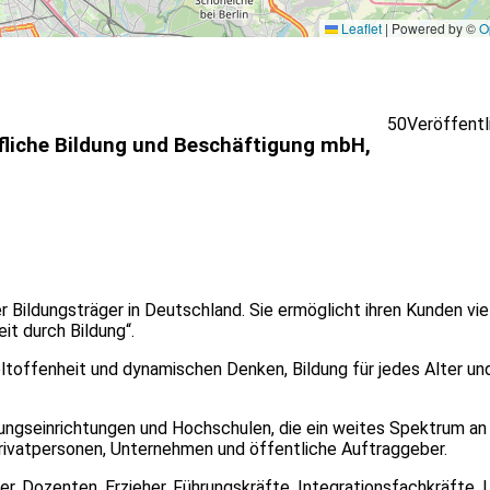
Leaflet
|
Powered by ©
O
50
Veröffentl
fliche Bildung und Beschäftigung mbH,
Bildungsträger in Deutschland. Sie ermöglicht ihren Kunden viel
it durch Bildung“.
toffenheit und dynamischen Denken, Bildung für jedes Alter un
ngseinrichtungen und Hochschulen, die ein weites Spektrum an
Privatpersonen, Unternehmen und öffentliche Auftraggeber.
er, Dozenten, Erzieher, Führungskräfte, Integrationsfachkräfte, 