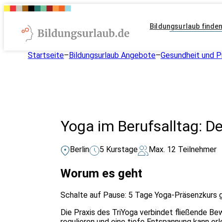
Bildungsurlaub finde
Startseite
–
Bildungsurlaub Angebote
–
Gesundheit und P
Yoga im Berufsalltag: Dei
Berlin
5 Kurstage
Max. 12 Teilnehmer
Worum es geht
Schalte auf Pause: 5 Tage Yoga-Präsenzkurs 
Die Praxis des TriYoga verbindet fließende B
regulieren und eine tiefe Entspannung kann e