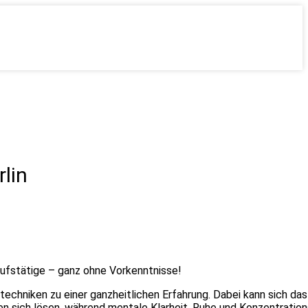
rlin
ufstätige – ganz ohne Vorkenntnisse!
echniken zu einer ganzheitlichen Erfahrung. Dabei kann sich d
en sich lösen, während mentale Klarheit, Ruhe und Konzentratio