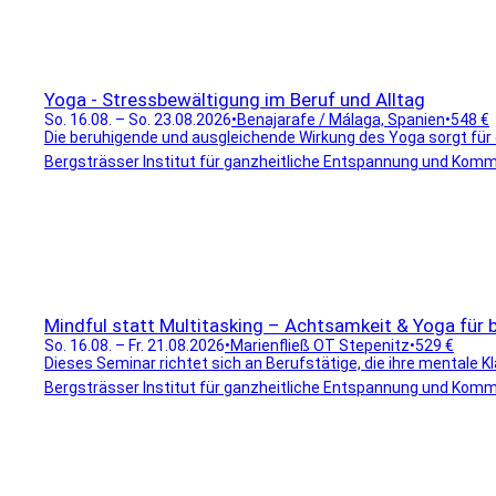
Yoga - Stressbewältigung im Beruf und Alltag
So. 16.08. – So. 23.08.2026
•
Benajarafe / Málaga, Spanien
•
548 €
Die beruhigende und ausgleichende Wirkung des Yoga sorgt für e
Bergsträsser Institut für ganzheitliche Entspannung und Komm
Mindful statt Multitasking – Achtsamkeit & Yoga für
So. 16.08. – Fr. 21.08.2026
•
Marienfließ OT Stepenitz
•
529 €
Dieses Seminar richtet sich an Berufstätige, die ihre mentale Kl
Bergsträsser Institut für ganzheitliche Entspannung und Komm