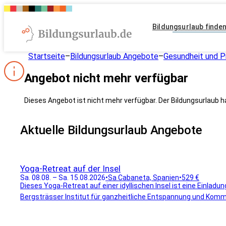
Bildungsurlaub finde
Startseite
–
Bildungsurlaub Angebote
–
Gesundheit und P
Angebot nicht mehr verfügbar
Dieses Angebot ist nicht mehr verfügbar. Der Bildungsurlaub h
Aktuelle Bildungsurlaub Angebote
Yoga-Retreat auf der Insel
Sa. 08.08. – Sa. 15.08.2026
•
Sa Cabaneta, Spanien
•
529 €
Dieses Yoga-Retreat auf einer idyllischen Insel ist eine Einladu
Bergsträsser Institut für ganzheitliche Entspannung und Komm