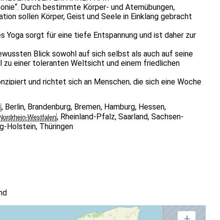
armonie“. Durch bestimmte Körper- und Atemübungen,
on sollen Körper, Geist und Seele in Einklang gebracht
 Yoga sorgt für eine tiefe Entspannung und ist daher zur
wussten Blick sowohl auf sich selbst als auch auf seine
zu einer toleranten Weltsicht und einem friedlichen
onzipiert und richtet sich an Menschen, die sich eine Woche
ienalltag zurückziehen wollen und in der ruhigen Umgebung
ten, wie sie im Berufsalltag und am Arbeitplatz mit Yoga
,
Berlin
,
Brandenburg
,
Bremen
,
Hamburg
,
Hessen
,
g
,
Rheinland-Pfalz
,
Saarland
,
Sachsen-
Nordrhein-Westfalen
 die auch im alltäglichen Leben kurz- wie auch langfristig
g-Holstein
,
Thüringen
nach wissenschaftlichen Studien eine hervorragende
ie Muskulatur kann sich durch die speziellen Übungen
lindert werden.
ich für eine Woche auf das eigene gesundheitliche Empfinden
rbeitsleben mitnehmen wollen.
ga erlernen, dient dieser Bildungsurlaub gleichzeitig als
ungsleiter*in.
nd
 Einschränkungen des Bewegungsapperats)
+