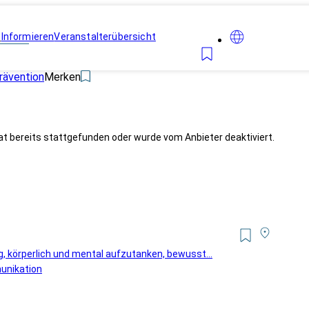
n
Informieren
Veranstalterübersicht
rävention
Merken
at bereits stattgefunden oder wurde vom Anbieter deaktiviert.
ng, körperlich und mental aufzutanken, bewusst...
unikation