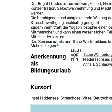
Der Begriff bedeutet so viel wie „Einheit, H
Konzentration, Selbstwahrnehmung und Meditati
werden.
Die beruhigende und ausgleichende Wirkung des
Stressbewältigung nachhaltig geeignet.
Zudem vermittelt die Yogaphilosophie einen be
Mitmenschen und kann einen wesentlichen Teil 
Miteinander leisten.
Das Seminar ist als berufliche Weiterbildung k
Mehr anzeigen
aus dem oftmals stressigen Berufs- und Famil
LIEGT
unserer Seminarhäuser Methoden erlernen möch
VOR
Baden-Württember
Anerkennung
Übungen besser mit Stress umgehen können.
Niedersachsen
,
FÜR
Sie werden Techniken und Fähigkeiten erlernen,
als
Anhalt
,
Schleswi
der Stressbewältigung dienen. Denn Yoga ist 
Bildungsurlaub
Entspannungstechnik zur Stressbewältigung: D
entspannen und dadurch kann auch Schmerz ge
Somit ist das Seminar für alle geeignet, die s
konzentrieren möchten und Impulse für das A
Kursort
Da Sie in diesem Seminar die Grundlagen des Yo
Basis-Seminar für die Ausbildung zum*r Yoga Üb
Insel Hiddensee, Strandhotel Vitte, Deutschla
Voraussetzungen:
Körperliche Grundfitness ( keine erheblichen