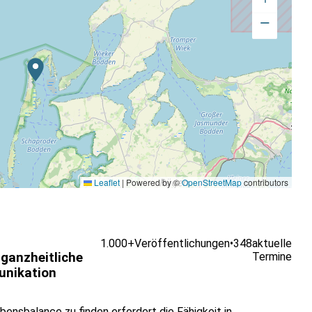
erzuentwickeln
−
ngen austauschen
Leaflet
|
Powered by ©
OpenStreetMap
contributors
1.000+
Veröffentlichungen
•
348
aktuelle
 ganzheitliche
Termine
nikation
bensbalance zu finden erfordert die Fähigkeit in