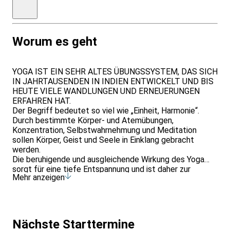
im
Hotel
Worum es geht
YOGA IST EIN SEHR ALTES ÜBUNGSSYSTEM, DAS SICH
IN JAHRTAUSENDEN IN INDIEN ENTWICKELT UND BIS
HEUTE VIELE WANDLUNGEN UND ERNEUERUNGEN
ERFAHREN HAT.
Der Begriff bedeutet so viel wie „Einheit, Harmonie“.
Durch bestimmte Körper- und Atemübungen,
Konzentration, Selbstwahrnehmung und Meditation
sollen Körper, Geist und Seele in Einklang gebracht
werden.
Die beruhigende und ausgleichende Wirkung des Yoga
sorgt für eine tiefe Entspannung und ist daher zur
Mehr anzeigen
Stressbewältigung nachhaltig geeignet.
Zudem vermittelt die Yogaphilosophie einen bewussten
Blick sowohl auf sich selbst als auch auf seine
Mitmenschen und kann einen wesentlichen Teil zu einer
toleranten Weltsicht und einem friedlichen Miteinander
Nächste Starttermine
leisten.