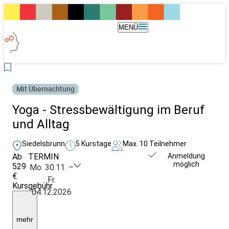
MENÜ
Mit Übernachtung
Yoga - Stressbewältigung im Beruf
und Alltag
Siedelsbrunn
5 Kurstage
Max. 10 Teilnehmer
Ab
TERMIN
Weitere Infos &
Anmeldung
möglich
529
Anmeldung
Mo. 30.11. –
€
Fr.
Kursgebühr
04.12.2026
Ü/V
im
Seminarhaus:
Buchung
mehr
direkt