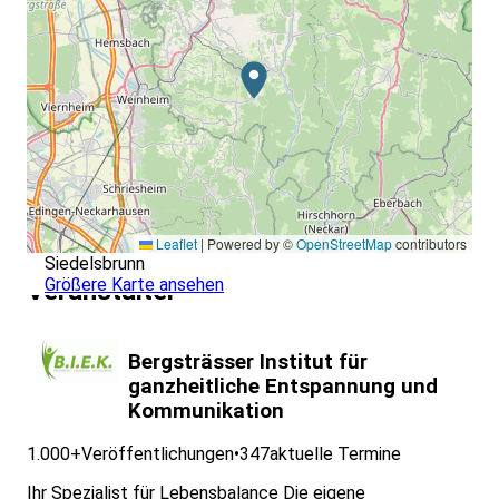
Voraussetzungen:
Körperliche Grundfitness ( keine erheblichen
Einschränkungen des Bewegungsapperats)
Lust darauf, an sich zu arbeiten und sich
weiterzuentwickeln
Offen für neue Erfahrungen
Gern mit unterschiedlichen Menschen Erfahrungen
austauschen
Leaflet
|
Powered by ©
OpenStreetMap
contributors
Siedelsbrunn
Größere Karte ansehen
Veranstalter
Bergsträsser Institut für
ganzheitliche Entspannung und
Kommunikation
1.000+
Veröffentlichungen
•
347
aktuelle Termine
Ihr Spezialist für Lebensbalance Die eigene