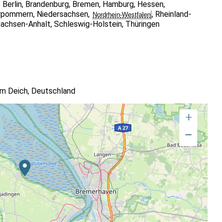
,
Berlin
,
Brandenburg
,
Bremen
,
Hamburg
,
Hessen
,
 Einschränkungen des Bewegungsapperats)
rpommern
,
Niedersachsen
,
,
Rheinland-
Nordrhein-Westfalen
erzuentwickeln
achsen-Anhalt
,
Schleswig-Holstein
,
Thüringen
ngen austauschen
am Deich, Deutschland
+
−