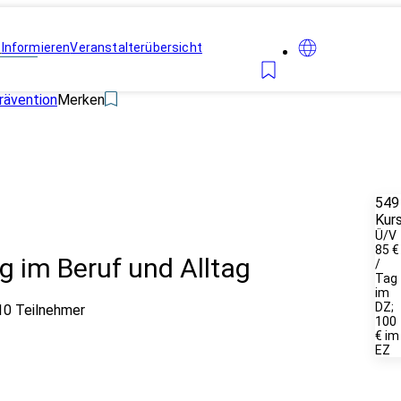
n
Informieren
Veranstalterübersicht
rävention
Merken
549
Kur
Ü/V
85 €
g im Beruf und Alltag
/
Tag
im
DZ;
10 Teilnehmer
100
€ im
EZ