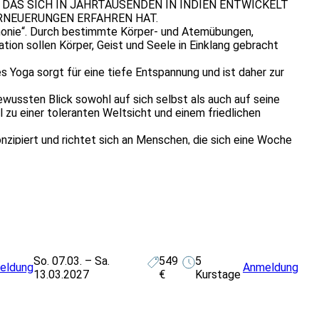
 DAS SICH IN JAHRTAUSENDEN IN INDIEN ENTWICKELT
RNEUERUNGEN ERFAHREN HAT.
armonie“. Durch bestimmte Körper- und Atemübungen,
on sollen Körper, Geist und Seele in Einklang gebracht
 Yoga sorgt für eine tiefe Entspannung und ist daher zur
wussten Blick sowohl auf sich selbst als auch auf seine
zu einer toleranten Weltsicht und einem friedlichen
onzipiert und richtet sich an Menschen, die sich eine Woche
ienalltag zurückziehen wollen und in der ruhigen Umgebung
ten, wie sie im Berufsalltag und am Arbeitplatz mit Yoga
 die auch im alltäglichen Leben kurz- wie auch langfristig
nach wissenschaftlichen Studien eine hervorragende
ie Muskulatur kann sich durch die speziellen Übungen
lindert werden.
ich für eine Woche auf das eigene gesundheitliche Empfinden
So. 07.03. – Sa.
549
5
rbeitsleben mitnehmen wollen.
eldung
Anmeldung
13.03.2027
€
Kurstage
ga erlernen, dient dieser Bildungsurlaub gleichzeitig als
ungsleiter*in.