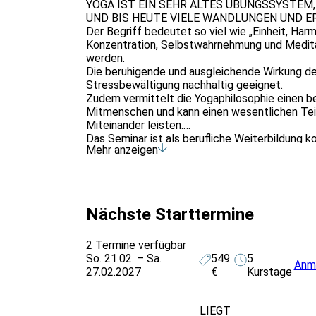
YOGA IST EIN SEHR ALTES ÜBUNGSSYSTEM,
UND BIS HEUTE VIELE WANDLUNGEN UND E
Der Begriff bedeutet so viel wie „Einheit, H
Konzentration, Selbstwahrnehmung und Meditati
werden.
Die beruhigende und ausgleichende Wirkung des
Stressbewältigung nachhaltig geeignet.
Zudem vermittelt die Yogaphilosophie einen be
Mitmenschen und kann einen wesentlichen Teil 
Miteinander leisten.
Das Seminar ist als berufliche Weiterbildung k
Mehr anzeigen
aus dem oftmals stressigen Berufs- und Famil
unserer Seminarhäuser Methoden erlernen möch
Übungen besser mit Stress umgehen können.
Sie werden Techniken und Fähigkeiten erlernen,
der Stressbewältigung dienen. Denn Yoga ist 
Nächste Starttermine
Entspannungstechnik zur Stressbewältigung: D
entspannen und dadurch kann auch Schmerz ge
2 Termine verfügbar
Somit ist das Seminar für alle geeignet, die s
So. 21.02. – Sa.
549
5
konzentrieren möchten und Impulse für das A
Anm
27.02.2027
€
Kurstage
Da Sie in diesem Seminar die Grundlagen des Yo
Basis-Seminar für die Ausbildung zum*r Yoga Üb
LIEGT
Voraussetzungen: