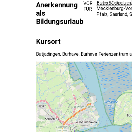
VOR
Baden-Württemberg
Anerkennung
Körperliche Grundfitness ( keine erheblichen
Mecklenburg-Vo
FÜR
Lust darauf, an sich zu arbeiten und sich weit
als
Pfalz
,
Saarland
,
S
Offen für neue Erfahrungen
Bildungsurlaub
Gern mit unterschiedlichen Menschen Erfahru
Kursort
Butjadingen, Burhave, Burhave Ferienzentrum 