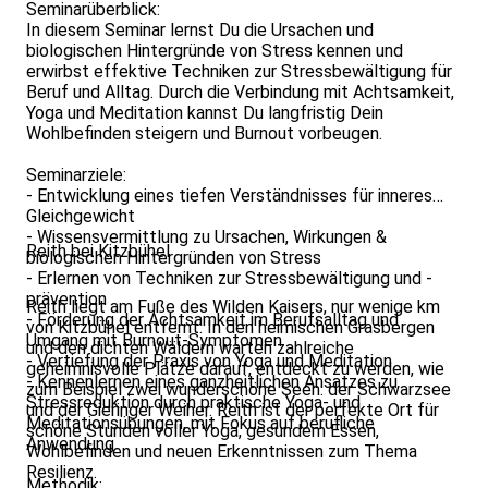
Seminarüberblick:
In diesem Seminar lernst Du die Ursachen und
biologischen Hintergründe von Stress kennen und
erwirbst effektive Techniken zur Stressbewältigung für
Beruf und Alltag. Durch die Verbindung mit Achtsamkeit,
Yoga und Meditation kannst Du langfristig Dein
Wohlbefinden steigern und Burnout vorbeugen.
Seminarziele:
- Entwicklung eines tiefen Verständnisses für inneres
Gleichgewicht
- Wissensvermittlung zu Ursachen, Wirkungen &
Reith bei Kitzbühel
biologischen Hintergründen von Stress
- Erlernen von Techniken zur Stressbewältigung und -
prävention
Reith liegt am Fuße des Wilden Kaisers, nur wenige km
- Förderung der Achtsamkeit im Berufsalltag und
von Kitzbühel entfernt. In den heimischen Grasbergen
Umgang mit Burnout-Symptomen
und den dichten Wäldern warten zahlreiche
- Vertiefung der Praxis von Yoga und Meditation
geheimnisvolle Plätze darauf, entdeckt zu werden, wie
- Kennenlernen eines ganzheitlichen Ansatzes zu
zum Beispiel zwei wunderschöne Seen: der Schwarzsee
Stressreduktion durch praktische Yoga- und
und der Gieringer Weiher. Reith ist der perfekte Ort für
Meditationsübungen, mit Fokus auf berufliche
schöne Stunden voller Yoga, gesundem Essen,
Anwendung
Wohlbefinden und neuen Erkenntnissen zum Thema
Resilienz.
Methodik: