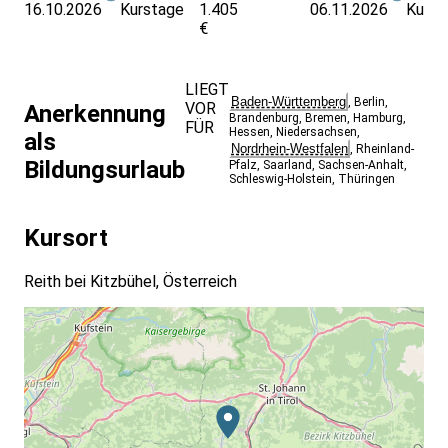
16.10.2026
Kurstage
1.405
06.11.2026
Kurst
€
LIEGT
Baden-Württemberg
,
Berlin
,
VOR
Anerkennung
Brandenburg
,
Bremen
,
Hamburg
,
FÜR
Hessen
,
Niedersachsen
,
als
Nordrhein-Westfalen
,
Rheinland-
Bildungsurlaub
Pfalz
,
Saarland
,
Sachsen-Anhalt
,
Schleswig-Holstein
,
Thüringen
Kursort
Reith bei Kitzbühel, Österreich