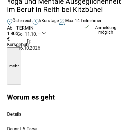
Yoga und Mentale Ausgeglichenheit
im Beruf in Reith bei Kitzbühel
Österreich
6 Kurstage
Max. 14 Teilnehmer
Ab
TERMIN
Unverbindlich
Anmeldung
möglich
1.405
anfragen
So. 11.10. –
€
Fr.
Kursgebühr
16.10.2026
inkl.
Seminar,
Unterkunft,
Verpflegung
mehr
und
ausgebildete
Yoga-
Lehrer*innen
Worum es geht
Details
Dauer | 6 Tage