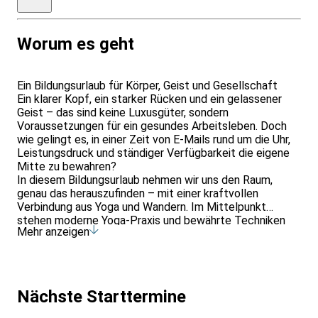
Hotel
Worum es geht
Ein Bildungsurlaub für Körper, Geist und Gesellschaft
Ein klarer Kopf, ein starker Rücken und ein gelassener
Geist – das sind keine Luxusgüter, sondern
Voraussetzungen für ein gesundes Arbeitsleben. Doch
wie gelingt es, in einer Zeit von E-Mails rund um die Uhr,
Leistungsdruck und ständiger Verfügbarkeit die eigene
Mitte zu bewahren?
In diesem Bildungsurlaub nehmen wir uns den Raum,
genau das herauszufinden – mit einer kraftvollen
Verbindung aus Yoga und Wandern. Im Mittelpunkt
stehen moderne Yoga-Praxis und bewährte Techniken
Mehr anzeigen
aus der Achtsamkeit: kraftvolle Asanas für Stabilität und
Haltung, fließende Bewegungsabfolgen zur
Stressregulation, Atemübungen für mehr Konzentration
und meditative Einheiten für innere Ruhe.
Wir üben morgens aktivierend, um mit Fokus in den Tag
Nächste Starttermine
zu starten – und abends regenerierend, um loszulassen,
was nicht mehr gebraucht wird. Begleitend führen uns