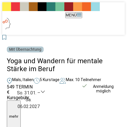
MENÜ
Mit Übernachtung
Yoga und Wandern für mentale
Stärke im Beruf
Mals, Italien
5 Kurstage
Max. 10 Teilnehmer
549
TERMIN
Weitere Infos &
Anmeldung
möglich
€
Anmeldung
So. 31.01. –
Kursgebühr
Sa.
Ü/V
06.02.2027
im
Seminarhaus:
Buchung
mehr
direkt
im