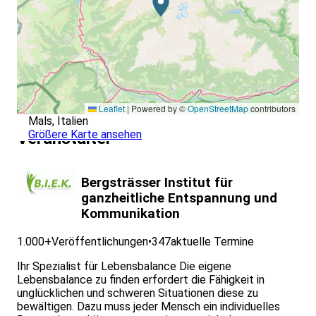
mit Stress entwickeln möchten.
Voraussetzungen im Überblick:
Interesse an körperlicher Bewegung und persönlicher
Weiterentwicklung
Offenheit für Yoga, Achtsamkeit und Reflexion in der
Natur
Normale körperliche Belastbarkeit für Wanderungen von
ca. 1–2 Stunden (in gemäßigtem Tempo und mit Pausen)
Leaflet
|
Powered by ©
OpenStreetMap
contributors
Bereitschaft zur aktiven Teilnahme an Gesprächen über
Mals, Italien
Themen wie mentale Gesundheit, Stress, Selbstfürsorge
Größere Karte ansehen
Veranstalter
und Arbeitskultur
Das Seminar ist sowohl für Yoga-Einsteiger*innen als
auch für Teilnehmende mit Vorerfahrung geeignet. Die
Yoga-Einheiten werden individuell angepasst und bieten
Bergsträsser Institut für
Alternativen für unterschiedliche körperliche
ganzheitliche Entspannung und
Voraussetzungen.
Kommunikation
1.000+
Veröffentlichungen
•
347
aktuelle Termine
Ihr Spezialist für Lebensbalance Die eigene
Lebensbalance zu finden erfordert die Fähigkeit in
unglücklichen und schweren Situationen diese zu
bewältigen. Dazu muss jeder Mensch ein individuelles