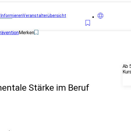
n
Informieren
Veranstalterübersicht
rävention
Merken
Ab 
Kur
entale Stärke im Beruf