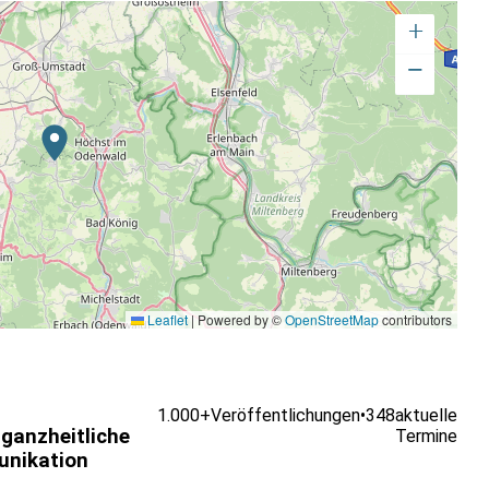
+
nlicher Weiterentwicklung
−
in der Natur
rungen von ca. 1–2 Stunden (in gemäßigtem Tempo und mit
chen über Themen wie mentale Gesundheit, Stress,
nen als auch für Teilnehmende mit Vorerfahrung geeignet.
t und bieten Alternativen für unterschiedliche körperliche
Leaflet
|
Powered by ©
OpenStreetMap
contributors
1.000+
Veröffentlichungen
•
348
aktuelle
 ganzheitliche
Termine
nikation