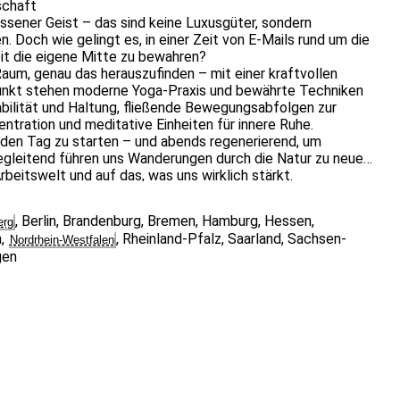
schaft
lassener Geist – das sind keine Luxusgüter, sondern
 Doch wie gelingt es, in einer Zeit von E-Mails rund um die
it die eigene Mitte zu bewahren?
aum, genau das herauszufinden – mit einer kraftvollen
unkt stehen moderne Yoga-Praxis und bewährte Techniken
abilität und Haltung, fließende Bewegungsabfolgen zur
tration und meditative Einheiten für innere Ruhe.
 den Tag zu starten – und abends regenerierend, um
Begleitend führen uns Wanderungen durch die Natur zu neuen
beitswelt und auf das, was uns wirklich stärkt.
en: In kurzen Theorieimpulsen und Gesprächen setzen wir uns
entaler Gesundheit auseinander. Was braucht eine
,
Berlin
,
Brandenburg
,
Bremen
,
Hamburg
,
Hessen
,
erg
lpunkt stellt??Wie können achtsame Selbstfürsorge und
n
,
,
Rheinland-Pfalz
,
Saarland
,
Sachsen-
Nordrhein-Westfalen
edacht werden?
gen
 und junggebliebene Berufstätige, die sich in einem
dem Blick verlieren wollen. Es ist eine Einladung zum
ehr Gelassenheit, Stärke und Klarheit im beruflichen wie im
d mental.
nderen Vorkenntnisse im Yoga oder Wandern erforderlich.
chsene in anspruchsvollen oder schnelllebigen
dern und einen gesunden Umgang mit Stress entwickeln