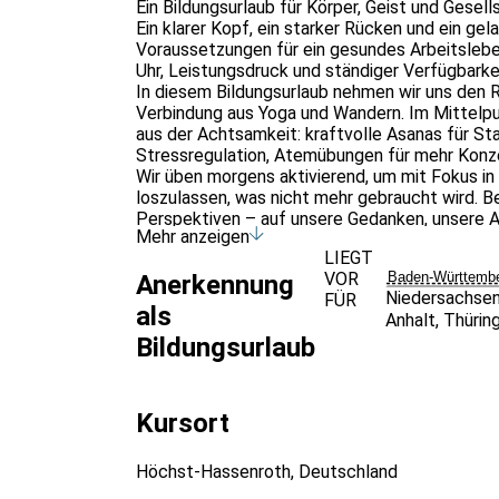
Ein Bildungsurlaub für Körper, Geist und Gesell
Ein klarer Kopf, ein starker Rücken und ein ge
Voraussetzungen für ein gesundes Arbeitsleben.
Uhr, Leistungsdruck und ständiger Verfügbarke
In diesem Bildungsurlaub nehmen wir uns den R
Verbindung aus Yoga und Wandern. Im Mittelp
aus der Achtsamkeit: kraftvolle Asanas für St
Stressregulation, Atemübungen für mehr Konzen
Wir üben morgens aktivierend, um mit Fokus in
loszulassen, was nicht mehr gebraucht wird. 
Perspektiven – auf unsere Gedanken, unsere Ar
Mehr anzeigen
Dabei bleibt es nicht beim individuellen Erleb
LIEGT
auch mit den unterschiedlichen Dimensionen m
VOR
Baden-Württemb
Anerkennung
Arbeitskultur, die den Menschen in den Mitte
Niedersachse
FÜR
gesellschaftliche Verantwortung zusammeng
als
Anhalt
,
Thürin
Dieses Seminar richtet sich besonders an junge
Bildungsurlaub
anspruchsvollen Berufsalltag selbst nicht aus 
Innehalten, Auftanken und Neujustieren – für m
privaten Leben.
Eine Woche zur Selbststärkung – körperlich un
Kursort
Für wen ist das Seminar geeignet?
Für die Teilnahme am Seminar sind keine beso
Höchst-Hassenroth, Deutschland
Das Angebot richtet sich an berufstätige Erwa
Arbeitsfeldern – die ihre mentale Stärke för