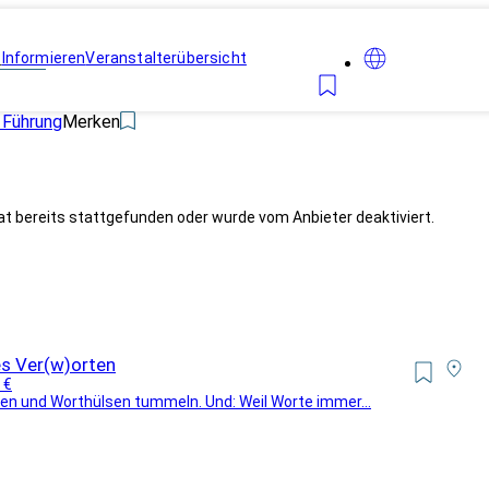
n
Informieren
Veranstalterübersicht
Führung
Merken
at bereits stattgefunden oder wurde vom Anbieter deaktiviert.
es Ver(w)orten
 €
den und Worthülsen tummeln. Und: Weil Worte immer...