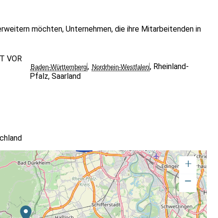
 erweitern möchten, Unternehmen, die ihre Mitarbeitenden in
GT VOR
,
,
Rheinland-
Baden-Württemberg
Nordrhein-Westfalen
Pfalz
,
Saarland
chland
+
−