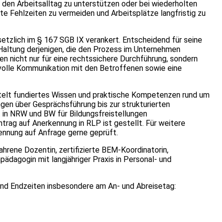
n den Arbeitsalltag zu unterstützen oder bei wiederholten
ute Fehlzeiten zu vermeiden und Arbeitsplätze langfristig zu
setzlich im § 167 SGB IX verankert. Entscheidend für seine
Haltung derjenigen, die den Prozess im Unternehmen
en nicht nur für eine rechtssichere Durchführung, sondern
svolle Kommunikation mit den Betroffenen sowie eine
ttelt fundiertes Wissen und praktische Kompetenzen rund um
en über Gesprächsführung bis zur strukturierten
 in NRW und BW für Bildungsfreistellungen
ntrag auf Anerkennung in RLP ist gestellt. Für weitere
ennung auf Anfrage gerne geprüft.
hrene Dozentin, zertifizierte BEM-Koordinatorin,
ädagogin mit langjähriger Praxis in Personal- und
 und Endzeiten insbesondere am An- und Abreisetag: