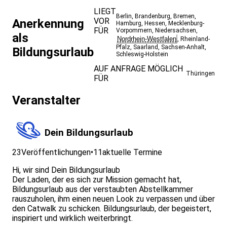
LIEGT
Berlin
,
Brandenburg
,
Bremen
,
VOR
Anerkennung
Hamburg
,
Hessen
,
Mecklenburg-
FÜR
Vorpommern
,
Niedersachsen
,
als
Nordrhein-Westfalen
,
Rheinland-
Pfalz
,
Saarland
,
Sachsen-Anhalt
,
Bildungsurlaub
Schleswig-Holstein
AUF ANFRAGE MÖGLICH
Thüringen
FÜR
Veranstalter
Dein Bildungsurlaub
23
Veröffentlichungen
•
11
aktuelle Termine
Hi, wir sind Dein Bildungsurlaub
Der Laden, der es sich zur Mission gemacht hat,
Bildungsurlaub aus der verstaubten Abstellkammer
rauszuholen, ihm einen neuen Look zu verpassen und über
den Catwalk zu schicken. Bildungsurlaub, der begeistert,
inspiriert und wirklich weiterbringt.