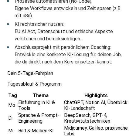
Prozesse automatisieren (No-Code):
Eigene Workflows entwickeln und Zeit sparen (z.B.
mit n8n).
KI rechtssicher nutzen:
EU AI Act, Datenschutz und ethische Aspekte
verstehen und berücksichtigen.
Abschlussprojekt mit persönlichem Coaching:
Entwickle eine konkrete KI-Lösung für deinen Job,
die du direkt nach dem Kurs einsetzen kannst.
Dein 5-Tage-Fahrplan
Tagesablauf & Programm
Tag
Thema
Highlights
Einführung in KI &
ChatGPT, Notion AI, Überblick
Mo
Tools
KI-Landschaft
Sprache & Prompt-
DeepSearch, GPT-4,
Di
Engineering
Kreativitätstechniken
Midjourney, Galileo, praxisnahe
Mi
Bild & Medien-KI
Labs