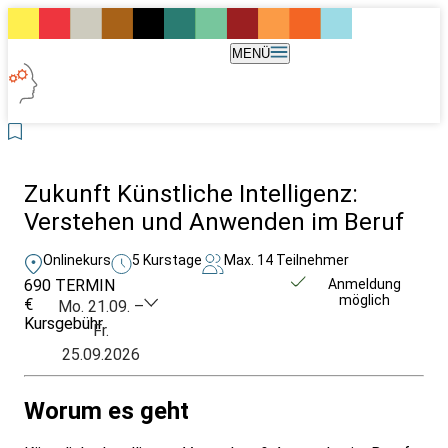
MENÜ
Zukunft Künstliche Intelligenz:
Verstehen und Anwenden im Beruf
Onlinekurs
5 Kurstage
Max. 14 Teilnehmer
690
TERMIN
Unverbindlich
Anmeldung
möglich
€
anfragen
Mo. 21.09. –
Kursgebühr
Fr.
25.09.2026
Worum es geht