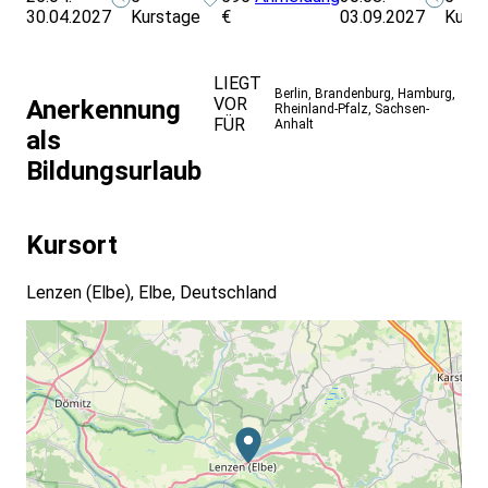
30.04.2027
Kurstage
€
03.09.2027
Kurs
LIEGT
Berlin
,
Brandenburg
,
Hamburg
,
VOR
Anerkennung
Rheinland-Pfalz
,
Sachsen-
FÜR
Anhalt
als
Bildungsurlaub
Kursort
Lenzen (Elbe), Elbe, Deutschland