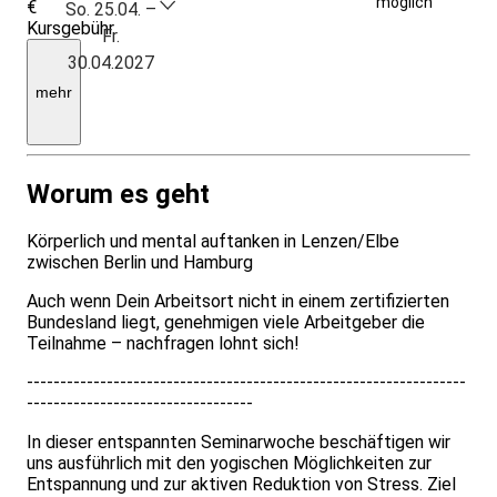
möglich
€
Anmeldung
So. 25.04. –
Kursgebühr
Fr.
zzgl.
30.04.2027
Unterkunft/Verplegung
(ab
mehr
655,-
p.
Woche)
Worum es geht
Körperlich und mental auftanken in Lenzen/Elbe
zwischen Berlin und Hamburg
Auch wenn Dein Arbeitsort nicht in einem zertifizierten
Bundesland liegt, genehmigen viele Arbeitgeber die
Teilnahme – nachfragen lohnt sich!
------------------------------------------------------------------
----------------------------------
In dieser entspannten Seminarwoche beschäftigen wir
uns ausführlich mit den yogischen Möglichkeiten zur
Entspannung und zur aktiven Reduktion von Stress. Ziel