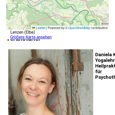
Leaflet
|
Powered by ©
OpenStreetMap
contributors
Lenzen (Elbe)
Größere Karte ansehen
Veranstalter
Daniela K
Yogalehr
Heilprakt
für
Psychot