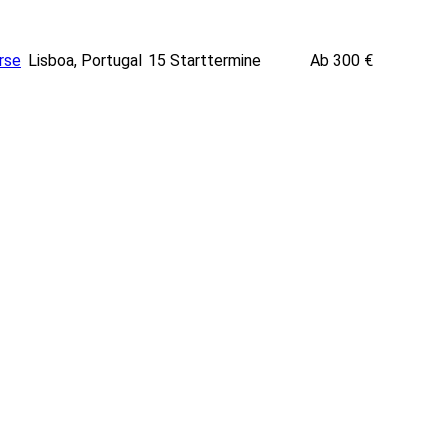
Leaflet
|
Powered by ©
OpenStre
rse
Lisboa, Portugal
15 Starttermine
Ab 300 €