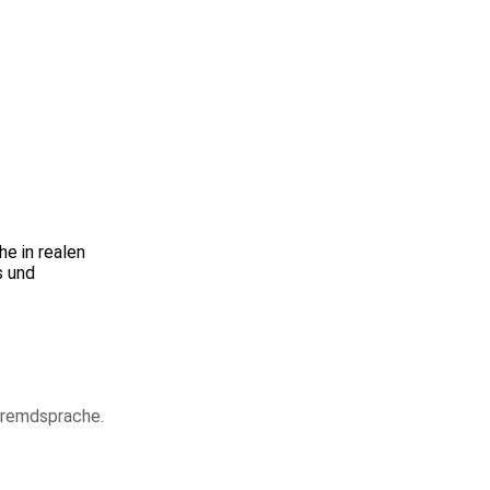
he in realen
s und
 Fremdsprache.