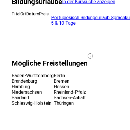
Bildungsurlaube
In der Kurssuche anzeigen
Titel
Ort
Datum
Preis
Portugiesisch Bildungsurlaub Sprachku
5 & 10 Tage
Mögliche Freistellungen
Baden-Württemberg
Berlin
Brandenburg
Bremen
Hamburg
Hessen
Niedersachsen
Rheinland-Pfalz
Saarland
Sachsen-Anhalt
Schleswig-Holstein
Thüringen