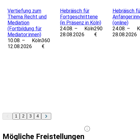
Leaflet
|
Powered by ©
OpenStreetMap
contributors
Vertiefung zum
Hebräisch für
Hebräisch fü
Thema Recht und
Fortgeschrittene
Anfänger:in
Mediation
(in Präsenz in Köln)
(online)
(Fortbildung für
24.08. –
Köln
290
24.08. –
K
Mediator:innen)
28.08.2026
€
28.08.2026
10.08. –
Köln
360
12.08.2026
€
1
2
3
4
Mögliche Freistellungen