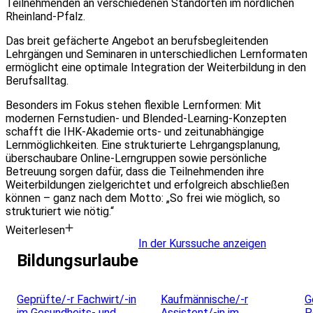
Teilnehmenden an verschiedenen Standorten im nördlichen
Rheinland-Pfalz.
Das breit gefächerte Angebot an berufsbegleitenden
Lehrgängen und Seminaren in unterschiedlichen Lernformaten
ermöglicht eine optimale Integration der Weiterbildung in den
Berufsalltag.
Besonders im Fokus stehen flexible Lernformen: Mit
modernen Fernstudien- und Blended-Learning-Konzepten
schafft die IHK-Akademie orts- und zeitunabhängige
Lernmöglichkeiten. Eine strukturierte Lehrgangsplanung,
überschaubare Online-Lerngruppen sowie persönliche
Betreuung sorgen dafür, dass die Teilnehmenden ihre
Weiterbildungen zielgerichtet und erfolgreich abschließen
können – ganz nach dem Motto: „So frei wie möglich, so
strukturiert wie nötig.“
Weiterlesen
In der Kurssuche anzeigen
Bildungsurlaube
Leaflet
|
Powered by ©
OpenStreetMap
contributors
Geprüfte/-r Fachwirt/-in
Kaufmännische/-r
G
im Gesundheits- und
Assistent/-in im
P