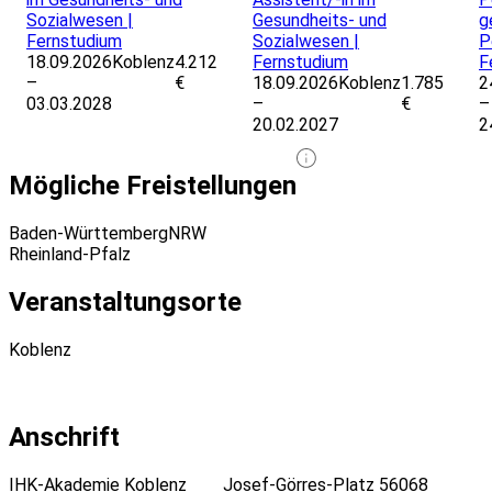
Sozialwesen |
Gesundheits- und
g
Fernstudium
Sozialwesen |
P
18.09.2026
Koblenz
4.212
Fernstudium
F
–
€
18.09.2026
Koblenz
1.785
2
03.03.2028
–
€
–
20.02.2027
2
Mögliche Freistellungen
Baden-Württemberg
NRW
Rheinland-Pfalz
Veranstaltungsorte
Koblenz
Anschrift
IHK-Akademie Koblenz
Josef-Görres-Platz
56068