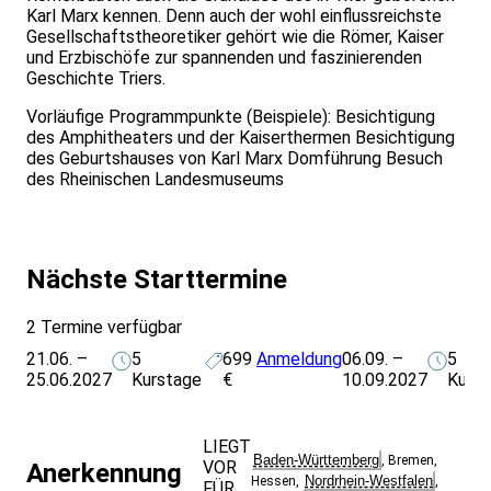
Karl Marx kennen. Denn auch der wohl einflussreichste
Gesellschaftstheoretiker gehört wie die Römer, Kaiser
und Erzbischöfe zur spannenden und faszinierenden
Geschichte Triers.
Vorläufige Programmpunkte (Beispiele): Besichtigung
des Amphitheaters und der Kaiserthermen Besichtigung
des Geburtshauses von Karl Marx Domführung Besuch
des Rheinischen Landesmuseums
Nächste Starttermine
2 Termine verfügbar
21.06. –
5
699
Anmeldung
06.09. –
5
25.06.2027
Kurstage
€
10.09.2027
Kurs
LIEGT
Baden-Württemberg
,
Bremen
,
VOR
Anerkennung
Nordrhein-Westfalen
Hessen
,
,
FÜR