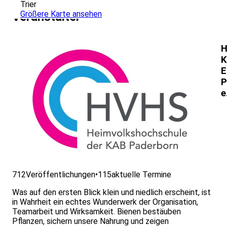
Trier
Größere Karte ansehen
Veranstalter
H
K
E
P
e
712
Veröffentlichungen
•
115
aktuelle Termine
Was auf den ersten Blick klein und niedlich erscheint, ist
in Wahrheit ein echtes Wunderwerk der Organisation,
Teamarbeit und Wirksamkeit. Bienen bestäuben
Pflanzen, sichern unsere Nahrung und zeigen