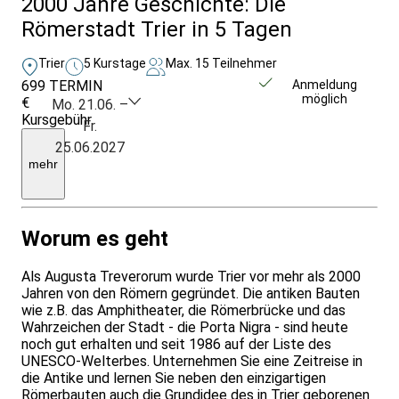
2000 Jahre Geschichte: Die
Römerstadt Trier in 5 Tagen
Trier
5 Kurstage
Max. 15 Teilnehmer
699
TERMIN
Weitere Infos &
Anmeldung
möglich
€
Anmeldung
Mo. 21.06. –
Kursgebühr
Fr.
Übernachtung
25.06.2027
im
EZ
mehr
inkl.
Frühstück
Worum es geht
Als Augusta Treverorum wurde Trier vor mehr als 2000
Jahren von den Römern gegründet. Die antiken Bauten
wie z.B. das Amphitheater, die Römerbrücke und das
Wahrzeichen der Stadt - die Porta Nigra - sind heute
noch gut erhalten und seit 1986 auf der Liste des
UNESCO-Welterbes. Unternehmen Sie eine Zeitreise in
die Antike und lernen Sie neben den einzigartigen
Römerbauten auch die Grundidee des in Trier geborenen