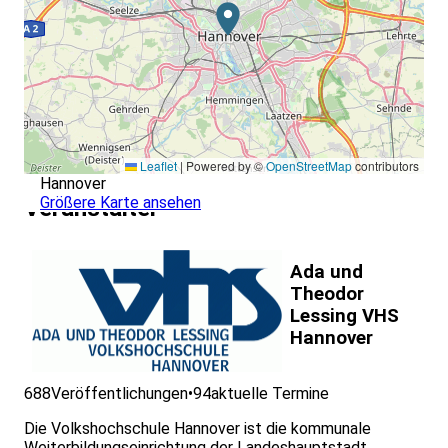
Leaflet
|
Powered by ©
OpenStreetMap
contributors
Hannover
Größere Karte ansehen
Veranstalter
Ada und
Theodor
Lessing VHS
Hannover
688
Veröffentlichungen
•
94
aktuelle Termine
Die Volkshochschule Hannover ist die kommunale
Weiterbildungseinrichtung der Landeshauptstadt