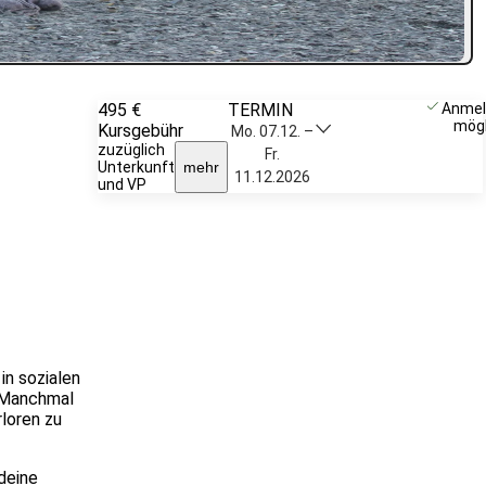
495 €
TERMIN
Weitere
Anmel
mögl
Kursgebühr
Infos &
Mo. 07.12. –
zuzüglich
Anmeldung
Fr.
Unterkunft
mehr
11.12.2026
und VP
in sozialen
 Manchmal
rloren zu
 deine