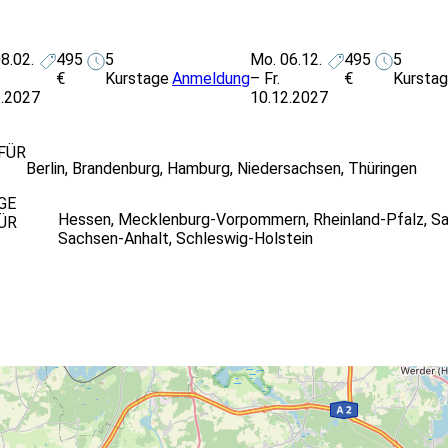
8.02.
495
5
Mo. 06.12.
495
5
€
Kurstage
Anmeldung
– Fr.
€
Kursta
2.2027
10.12.2027
FÜR
Berlin
,
Brandenburg
,
Hamburg
,
Niedersachsen
,
Thüringen
GE
Hessen
,
Mecklenburg-Vorpommern
,
Rheinland-Pfalz
,
Sa
ÜR
Sachsen-Anhalt
,
Schleswig-Holstein