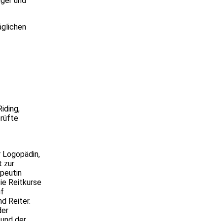
nger und
äglichen
iding,
prüfte
r Logopädin,
t zur
apeutin
sie Reitkurse
uf
d Reiter.
der
 und der