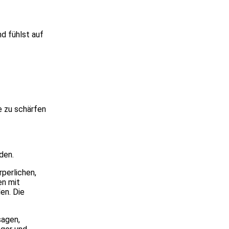
d fühlst auf
e zu schärfen
rden.
perlichen,
en mit
en. Die
sagen,