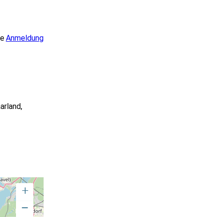
ge
Anmeldung
arland
,
+
−