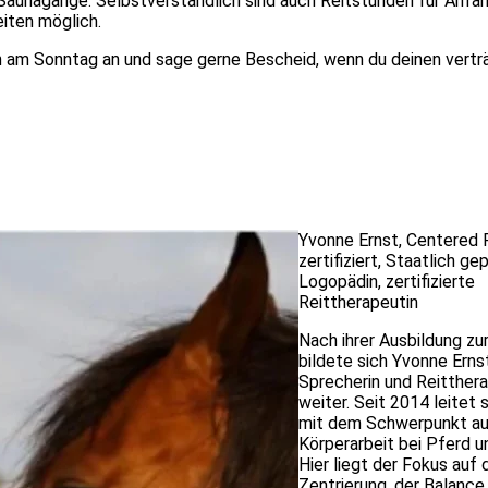
aunagänge. Selbstverständlich sind auch Reitstunden für Anfä
iten möglich.
n am Sonntag an und sage gerne Bescheid, wenn du deinen vertr
Yvonne Ernst
, Centered R
zertifiziert, Staatlich ge
Logopädin, zertifizierte
Reittherapeutin
Nach ihrer Ausbildung zu
bildete sich Yvonne Erns
Sprecherin und Reitther
weiter. Seit 2014 leitet 
mit dem Schwerpunkt a
Körperarbeit bei Pferd un
Hier liegt der Fokus auf 
Zentrierung, der Balance