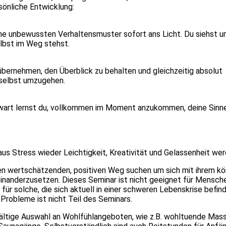
sönliche Entwicklung:
ne unbewussten Verhaltensmuster sofort ans Licht. Du siehst un
selbst im Weg stehst.
 übernehmen, den Überblick zu behalten und gleichzeitig absolut
 selbst umzugehen.
enwart lernst du, vollkommen im Moment anzukommen, deine Sinn
 aus Stress wieder Leichtigkeit, Kreativität und Gelassenheit we
en wertschätzenden, positiven Weg suchen um sich mit ihrem kör
nanderzusetzen. Dieses Seminar ist nicht geeignet für Mensch
r solche, die sich aktuell in einer schweren Lebenskrise befind
 Probleme ist nicht Teil des Seminars.
lfältige Auswahl an Wohlfühlangeboten, wie z.B. wohltuende Mas