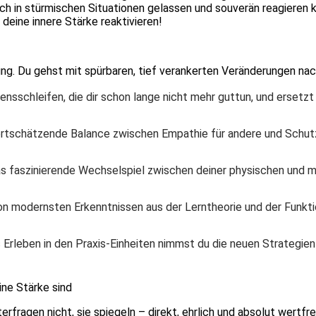
h in stürmischen Situationen gelassen und souverän reagieren k
eine innere Stärke reaktivieren!
tung. Du gehst mit spürbaren, tief verankerten Veränderungen na
nsschleifen, die dir schon lange nicht mehr guttun, und ersetzt
ertschätzende Balance zwischen Empathie für andere und Schutz
das faszinierende Wechselspiel zwischen deiner physischen und 
 von modernsten Erkenntnissen aus der Lerntheorie und der Funkt
s Erleben in den Praxis-Einheiten nimmst du die neuen Strategien
ine Stärke sind
rfragen nicht, sie spiegeln – direkt, ehrlich und absolut wertfre