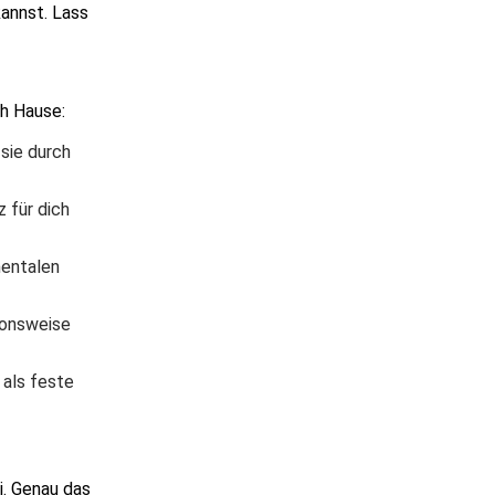
annst. Lass
ch Hause:
 sie durch
 für dich
mentalen
ionsweise
 als feste
i. Genau das