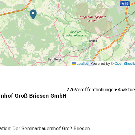
Leaflet
|
Powered by ©
OpenStreet
276
Veröffentlichungen
•
45
aktue
ernhof Groß Briesen GmbH
ration: Der Seminarbauernhof Groß Briesen