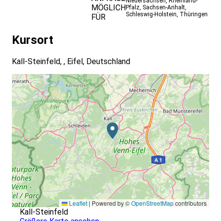
Niedersachsen
,
Rheinland-
MÖGLICH
Pfalz
,
Sachsen-Anhalt
,
Schleswig-Holstein
,
Thüringen
FÜR
Kursort
Kall-Steinfeld, , Eifel, Deutschland
Leaflet
|
Powered by ©
OpenStreetMap
contributors
Kall-Steinfeld