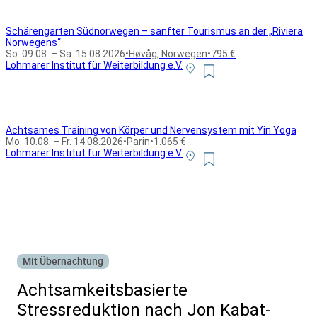
Schärengarten Südnorwegen – sanfter Tourismus an der „Riviera
Norwegens“
So. 09.08. – Sa. 15.08.2026
•
Høvåg, Norwegen
•
795 €
Lohmarer Institut für Weiterbildung e.V.
Achtsames Training von Körper und Nervensystem mit Yin Yoga
Mo. 10.08. – Fr. 14.08.2026
•
Parin
•
1.065 €
Lohmarer Institut für Weiterbildung e.V.
Alle Bildungsurlaub Angebote
Mit Übernachtung
Achtsamkeitsbasierte
Stressreduktion nach Jon Kabat-