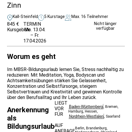
Zinn
Kall-Steinfeld
5 Kurstage
Max. 16 Teilnehmer
845 €
TERMIN
Weitere Infos &
Nicht länger
verfügbar
Kursgebühr
Mo. 13.04.
Anmeldung
– Fr.
17.04.2026
Worum es geht
Im MBSR-Bildungsurlaub lernen Sie, Stress nachhaltig zu
reduzieren: Mit Meditation, Yoga, Bodyscan und
Achtsamkeitsübungen stärken Sie Gelassenheit,
Konzentration und Selbstfürsorge, steigern
Selbstvertrauen und Kreativität und gewinnen Kontrolle
über den Berufsalltag und Ihr Leben zurück.
LIEGT
Baden-Württemberg
,
Bremen
,
VOR
Anerkennung
Hamburg
,
Hessen
,
FÜR
Nordrhein-Westfalen
als
,
Saarland
Bildungsurlaub
AUF
Berlin
,
Brandenburg
,
ANFRAGE