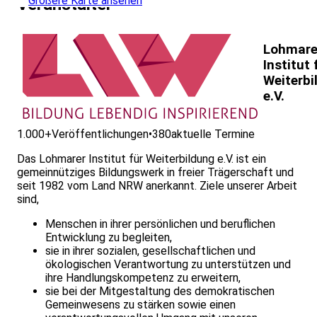
Größere Karte ansehen
Veranstalter
Lohmare
Institut 
Weiterbi
e.V.
1.000+
Veröffentlichungen
•
380
aktuelle Termine
Das Lohmarer Institut für Weiterbildung e.V. ist ein
gemeinnütziges Bildungswerk in freier Trägerschaft und
seit 1982 vom Land NRW anerkannt. Ziele unserer Arbeit
sind,
Menschen in ihrer persönlichen und beruflichen
Entwicklung zu begleiten,
sie in ihrer sozialen, gesellschaftlichen und
ökologischen Verantwortung zu unterstützen und
ihre Handlungskompetenz zu erweitern,
sie bei der Mitgestaltung des demokratischen
Gemeinwesens zu stärken sowie einen