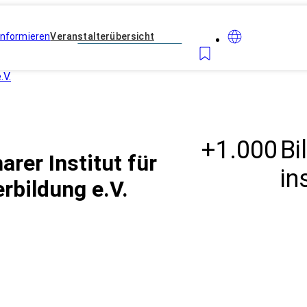
Informieren
Veranstalterübersicht
.V.
+1.000
Bi
rer Institut für
in
rbildung e.V.