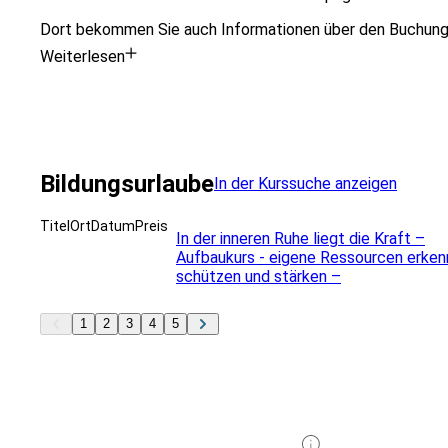
Dort bekommen Sie auch Informationen über den Buchungs
Weiterlesen
Bildungsurlaube
In der Kurssuche anzeigen
Titel
Ort
Datum
Preis
In der inneren Ruhe liegt die Kraft –
Aufbaukurs - eigene Ressourcen erken
schützen und stärken –
1
2
3
4
5