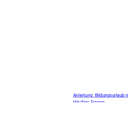
Überblick
Anleitung: Bildungsurlaub
Häufige Fragen
Bildungsurlaub für Beamte
Online Bildungsurlaub
Förderung beruflicher Bild