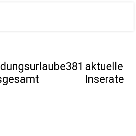
ldungsurlaube
381
aktuelle
sgesamt
Inserate