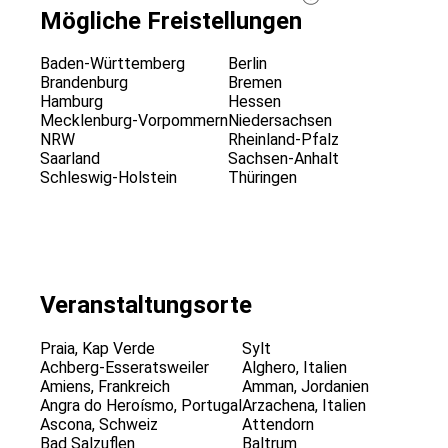
Mögliche Freistellungen
Baden-Württemberg
Berlin
Brandenburg
Bremen
Hamburg
Hessen
Mecklenburg-Vorpommern
Niedersachsen
NRW
Rheinland-Pfalz
Saarland
Sachsen-Anhalt
Schleswig-Holstein
Thüringen
Veranstaltungsorte
Praia, Kap Verde
Sylt
Achberg-Esseratsweiler
Alghero, Italien
Amiens, Frankreich
Amman, Jordanien
Angra do Heroísmo, Portugal
Arzachena, Italien
Ascona, Schweiz
Attendorn
Bad Salzuflen
Baltrum