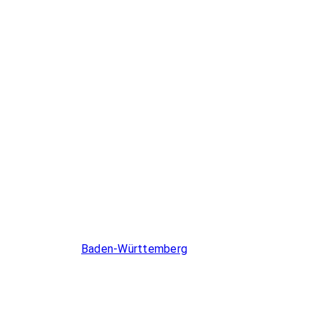
Infos & Gesetze nach Bundesland
Baden-Württemberg
Berlin
Brandenburg
Bremen
Hamburg