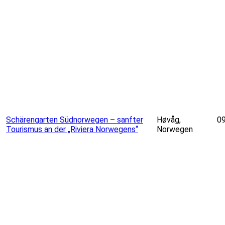
etMap
contributors
+
Schärengarten Südnorwegen – sanfter
Høvåg,
09
Tourismus an der „Riviera Norwegens“
Norwegen
−