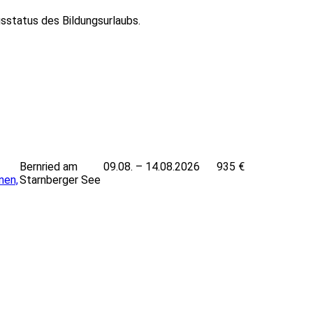
status des Bildungsurlaubs.
322
Leaflet
|
Powered by ©
OpenStre
Bernried am
38
09.08. – 14.08.2026
935 €
nen,
Starnberger See