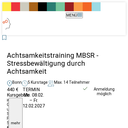
MENÜ
Achtsamkeitstraining MBSR -
Stressbewältigung durch
Achtsamkeit
Bonn
5 Kurstage
Max. 14 Teilnehmer
440 €
TERMIN
Weitere Infos &
Anmeldung
möglich
Kursgebühr
Mo. 08.02.
Anmeldung
inkl.
– Fr.
Getränke
12.02.2027
und
Snacks,
Firmenpreis
540,00
mehr
€