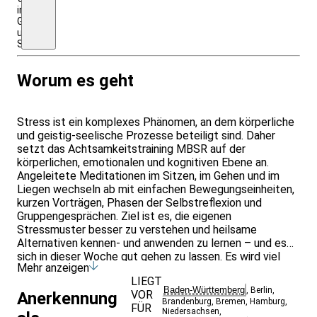
inkl.
Getränke
und
Snacks
Worum es geht
Stress ist ein komplexes Phänomen, an dem körperliche
und geistig-seelische Prozesse beteiligt sind. Daher
setzt das Achtsamkeitstraining MBSR auf der
körperlichen, emotionalen und kognitiven Ebene an.
Angeleitete Meditationen im Sitzen, im Gehen und im
Liegen wechseln ab mit einfachen Bewegungseinheiten,
kurzen Vorträgen, Phasen der Selbstreflexion und
Gruppengesprächen. Ziel ist es, die eigenen
Stressmuster besser zu verstehen und heilsame
Alternativen kennen- und anwenden zu lernen – und es
sich in dieser Woche gut gehen zu lassen. Es wird viel
Mehr anzeigen
geübt in diesen fünf Tagen und die MBSR-Übungen
LIEGT
werden so vertieft, dass Sie diese nach dem Kurs
Baden-Württemberg
,
Berlin
,
VOR
Anerkennung
zuhause weiterführen können. Zur Unterstützung der
Brandenburg
,
Bremen
,
Hamburg
,
FÜR
häuslichen Übungspraxis werden die im Kurs
Niedersachsen
,