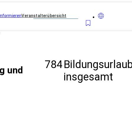
Informieren
Veranstalterübersicht
g
784
Bildungsurlau
ng und
insgesamt