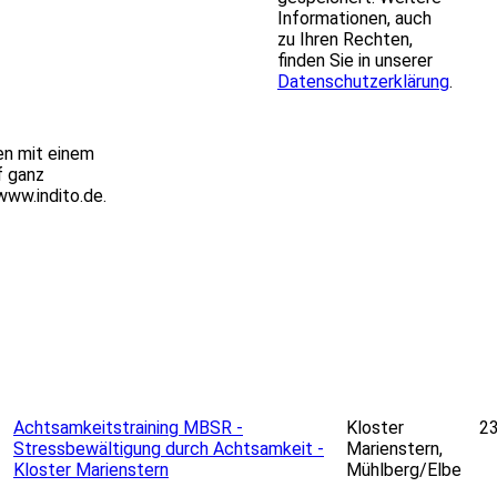
Informationen, auch
zu Ihren Rechten,
finden Sie in unserer
Datenschutzerklärung
.
en mit einem
f ganz
www.indito.de
.
etMap
contributors
+
Achtsamkeitstraining MBSR -
Kloster
23
Stressbewältigung durch Achtsamkeit -
Marienstern,
−
Kloster Marienstern
Mühlberg/Elbe