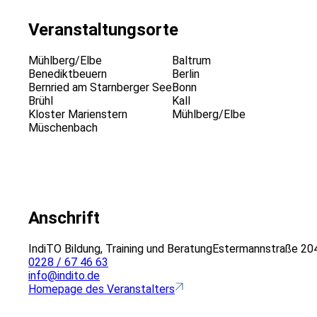
Veranstaltungsorte
Mühlberg/Elbe
Baltrum
Benediktbeuern
Berlin
Bernried am Starnberger See
Bonn
Brühl
Kall
Kloster Marienstern
Mühlberg/Elbe
Müschenbach
Anschrift
IndiTO Bildung, Training und Beratung
Estermannstraße 20
0228 / 67 46 63
info@indito.de
Homepage des Veranstalters