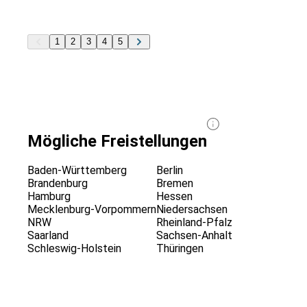
1
2
3
4
5
Mögliche Freistellungen
Baden-Württemberg
Berlin
Brandenburg
Bremen
Hamburg
Hessen
Mecklenburg-Vorpommern
Niedersachsen
NRW
Rheinland-Pfalz
Saarland
Sachsen-Anhalt
Schleswig-Holstein
Thüringen