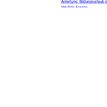
Anleitung: Bildungsurlaub
Häufige Fragen
Bildungsurlaub für Beamte
Online Bildungsurlaub
Förderung beruflicher Bild
Zahlen & Auswertungen
Anerkennung