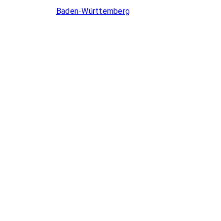
Baden-Württemberg
Berlin
Brandenburg
Bremen
Hamburg
Hessen
Mecklenburg-Vorpommern
Niedersachsen
Nordrhein-Westfalen
Rheinland-Pfalz
Saarland
Sachsen-Anhalt
Schleswig-Holstein
Thüringen
Bayern
Sachsen
Allgemeines
Bildungsurlaub Angebote