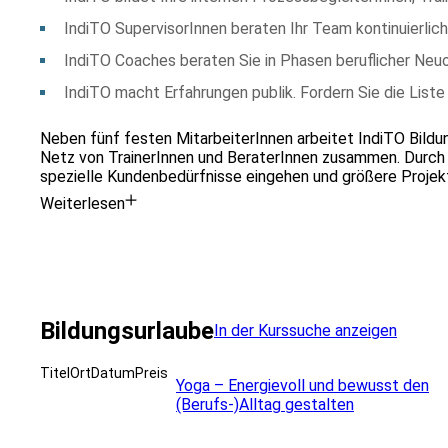
IndiTO SupervisorInnen beraten Ihr Team kontinuierli
IndiTO Coaches beraten Sie in Phasen beruflicher Neuo
IndiTO macht Erfahrungen publik. Fordern Sie die Liste
Neben fünf festen
MitarbeiterInnen
arbeitet IndiTO Bildu
Netz von TrainerInnen und BeraterInnen zusammen. Durch d
spezielle Kundenbedürfnisse eingehen und größere Projekt
Weiterlesen
Bildungsurlaube
In der Kurssuche anzeigen
Titel
Ort
Datum
Preis
Yoga – Energievoll und bewusst den
(Berufs-)Alltag gestalten