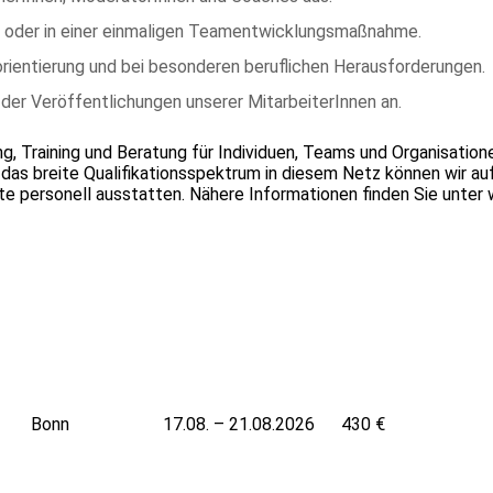
ch oder in einer einmaligen Teamentwicklungsmaßnahme.
rientierung und bei besonderen beruflichen Herausforderungen.
 der Veröffentlichungen unserer MitarbeiterInnen an.
ng, Training und Beratung für Individuen, Teams und Organisation
as breite Qualifikationsspektrum in diesem Netz können wir au
e personell ausstatten. Nähere Informationen finden Sie unter
Leaflet
|
Powered by ©
OpenStre
Bonn
17.08. – 21.08.2026
430 €