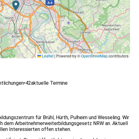
Leaflet
|
Powered by ©
OpenStreetMap
contributors
ntlichungen
•
42
aktuelle Termine
ldungszentrum für Brühl, Hürth, Pulheim und Wesseling. Wir
ach dem Arbeitnehmerweiterbildungsgesetz NRW an. Aktuell
allen Interessierten offen stehen.