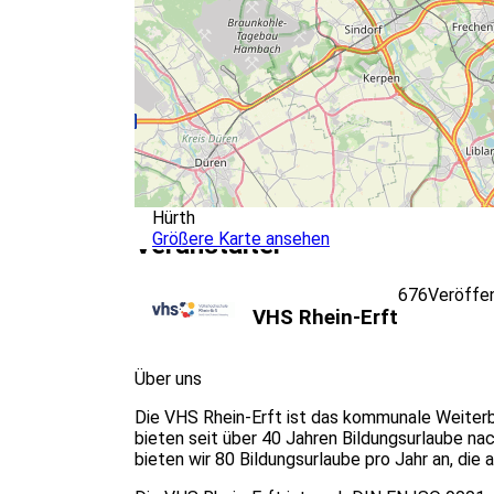
Hürth
Größere Karte ansehen
Veranstalter
676
Veröffe
VHS Rhein-Erft
Über uns
Die VHS Rhein-Erft ist das kommunale Weiterbi
bieten seit über 40 Jahren Bildungsurlaube n
bieten wir 80 Bildungsurlaube pro Jahr an, die 