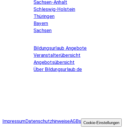
Sachsen-Anhalt
Schleswig-Holstein
Thüringen
Bayern
Sachsen
Allgemeines
Bildungsurlaub Angebote
Veranstalterübersicht
Angebotsübersicht
Über Bildungsurlaub.de
Infos for Language schools
Kurse inserieren
Impressum
Datenschutzhinweise
AGBs
©
Cookie-Einstellungen