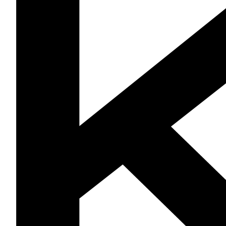
Belegungsdichte und die erforderlichen Unterlagen zur
Beantragung des Bildungsurlaubes beim Arbeitgeber
erhalten Sie auf der Website der VHS Köln. Über den
Button „Beim Veranstalter buchen“ gelangen Sie auf die
Veranstaltungsseite.