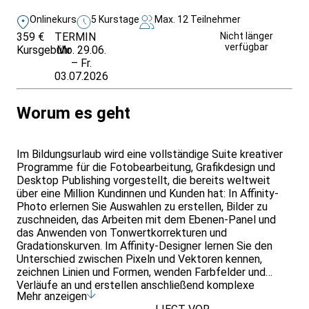
Onlinekurs
5 Kurstage
Max. 12 Teilnehmer
359 €
TERMIN
Weitere Infos &
Nicht länger
verfügbar
Kursgebühr
Mo. 29.06.
Anmeldung
– Fr.
03.07.2026
Worum es geht
Im Bildungsurlaub wird eine vollständige Suite kreativer
Programme für die Fotobearbeitung, Grafikdesign und
Desktop Publishing vorgestellt, die bereits weltweit
über eine Million Kundinnen und Kunden hat: In Affinity-
Photo erlernen Sie Auswahlen zu erstellen, Bilder zu
zuschneiden, das Arbeiten mit dem Ebenen-Panel und
das Anwenden von Tonwertkorrekturen und
Gradationskurven. Im Affinity-Designer lernen Sie den
Unterschied zwischen Pixeln und Vektoren kennen,
zeichnen Linien und Formen, wenden Farbfelder und
Verläufe an und erstellen anschließend komplexe
Mehr anzeigen
digitale Zeichnungen. Im Affinity-Publisher werden Sie