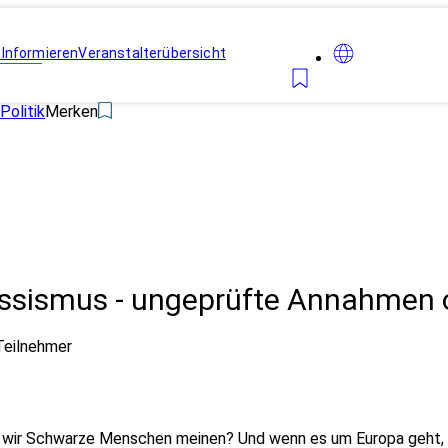
n
Informieren
Veranstalterübersicht
Politik
Merken
assismus - ungeprüfte Annahmen od
Teilnehmer
 wir Schwarze Menschen meinen? Und wenn es um Europa geht, üb