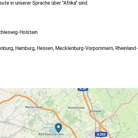
ute in unserer Sprache über "Afrika" sind.
chleswig-Holstein
enburg
,
Hamburg
,
Hessen
,
Mecklenburg-Vorpommern
,
Rheinland-