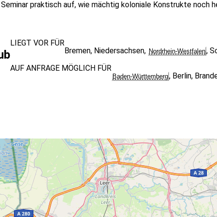
 Seminar praktisch auf, wie mächtig koloniale Konstrukte noch he
LIEGT VOR FÜR
Bremen
,
Niedersachsen
,
,
S
Nordrhein-Westfalen
ub
AUF ANFRAGE MÖGLICH FÜR
,
Berlin
,
Brand
Baden-Württemberg