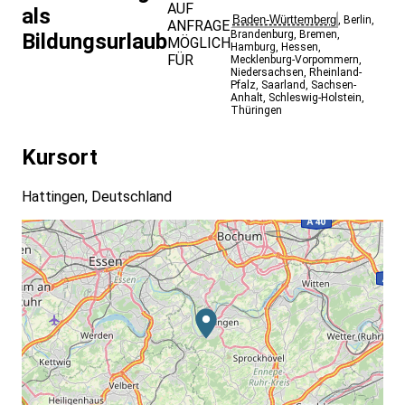
AUF
als
Baden-Württemberg
,
Berlin
,
ANFRAGE
Brandenburg
,
Bremen
,
Bildungsurlaub
MÖGLICH
Hamburg
,
Hessen
,
FÜR
Mecklenburg-Vorpommern
,
Niedersachsen
,
Rheinland-
Pfalz
,
Saarland
,
Sachsen-
Anhalt
,
Schleswig-Holstein
,
Thüringen
Kursort
Hattingen, Deutschland