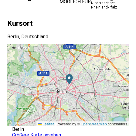
MÖGLICH FÜR
Niedersachsen
,
Rheinland-Pfalz
Kursort
Berlin, Deutschland
Leaflet
|
Powered by ©
OpenStreetMap
contributors
Berlin
Größere Karte ansehen