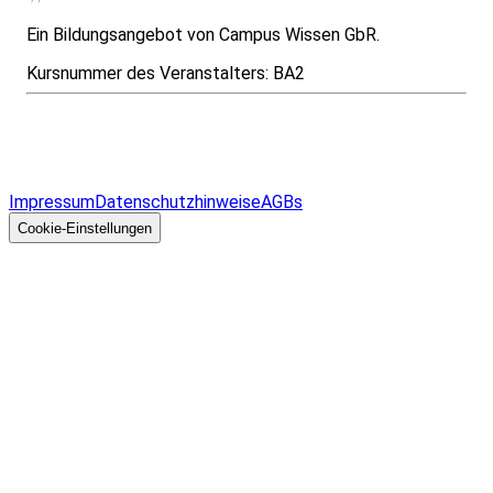
Ein Bildungsangebot von Campus Wissen GbR.
Kursnummer des Veranstalters:
BA2
Infos & Gesetze nach Bundesland
Überblick
Allgemeines
Impressum
Datenschutzhinweise
AGBs
© 2026 EGcom
GmbH
Cookie-Einstellungen