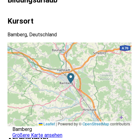
Bildungsurlaub
Kursort
Bamberg, Deutschland
Leaflet
|
Powered by ©
OpenStreetMap
contributors
Bamberg
Größere Karte ansehen
Veranstalter