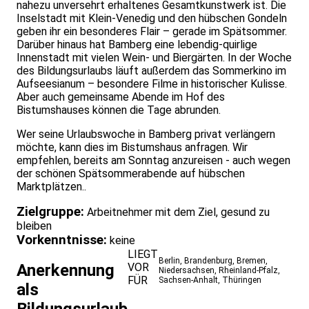
nahezu unversehrt erhaltenes Gesamtkunstwerk ist. Die
Inselstadt mit Klein-Venedig und den hübschen Gondeln
geben ihr ein besonderes Flair – gerade im Spätsommer.
Darüber hinaus hat Bamberg eine lebendig-quirlige
Innenstadt mit vielen Wein- und Biergärten. In der Woche
des Bildungsurlaubs läuft außerdem das Sommerkino im
Aufseesianum – besondere Filme in historischer Kulisse.
Aber auch gemeinsame Abende im Hof des
Bistumshauses können die Tage abrunden.
Wer seine Urlaubswoche in Bamberg privat verlängern
möchte, kann dies im Bistumshaus anfragen. Wir
empfehlen, bereits am Sonntag anzureisen - auch wegen
der schönen Spätsommerabende auf hübschen
Marktplätzen..
Zielgruppe:
Arbeitnehmer mit dem Ziel, gesund zu
bleiben
Vorkenntnisse:
keine
LIEGT
Berlin
,
Brandenburg
,
Bremen
,
VOR
Anerkennung
Niedersachsen
,
Rheinland-Pfalz
,
FÜR
Sachsen-Anhalt
,
Thüringen
als