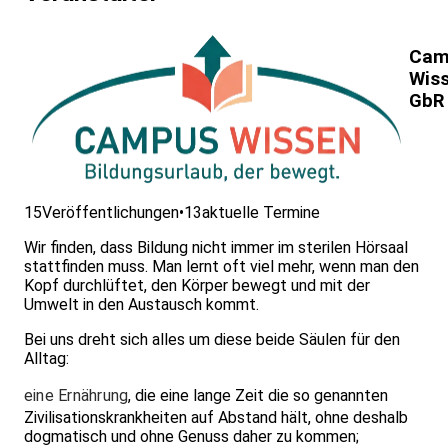
Cam
Wis
GbR
15
Veröffentlichungen
•
13
aktuelle Termine
Wir finden, dass Bildung nicht immer im sterilen Hörsaal
stattfinden muss. Man lernt oft viel mehr, wenn man den
Kopf durchlüftet, den Körper bewegt und mit der
Umwelt in den Austausch kommt.
Bei uns dreht sich alles um diese beide Säulen für den
Alltag:
eine Ernährung
, die eine lange Zeit die so genannten
Zivilisationskrankheiten auf Abstand hält, ohne deshalb
dogmatisch und ohne Genuss daher zu kommen;