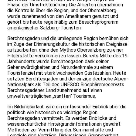
Phase der Umstrukturierung. Die Alliierten übernahmen
die Kontrolle über die Region, und der Obersalzberg
wurde zunehmend von den Amerikanern genutzt und
gehört bis heute regelmäßig zum Besuchsprogramm
amerikanischer Salzburg-Touristen.
Berchtesgaden und die umliegende Region bemühen sich
im Zuge der Erinnerungskultur die historischen Ereignisse
aufzuarbeiten, ohne den Mythos Obersalzberg zu einer
Pilgerstätte verkommen zu lassen. Bereits Mitte des 19.
Jahrhunderts wurde Berchtesgaden dank seiner
Sehenswürdigkeiten und Naturdenkmale zu einem
Touristenziel mit stark wachsenden Gästezahlen. Heute
setzten Berchtesgaden und der einzige deutsche Alpen-
Nationalpark als Teil des UNESCO Biosphärenreservats
Berchtesgadener Land zunehmend auf einen
umweltverträglichen „sanften“ Tourismus.
Im Bildungsurlaub wird ein umfassender Einblick über die
politisch wie historisch so wichtige Region
Berchtesgaden vermittelt. Es werden Einblicke und
wissenschaftliche Hintergrundinformationen gewährt.
Methoden zur Vermittlung der Seminarinhalte und
Lernziele sind Vorträge, Diskussionen, Gruppenarbeit,