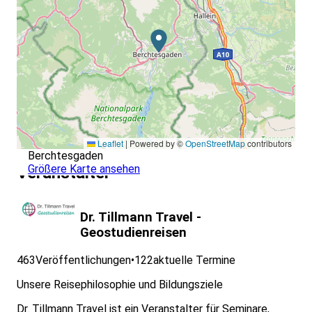
Leaflet
|
Powered by ©
OpenStreetMap
contributors
Berchtesgaden
Größere Karte ansehen
Veranstalter
Dr. Tillmann Travel -
Geostudienreisen
463
Veröffentlichungen
•
122
aktuelle Termine
Unsere Reisephilosophie und Bildungsziele
Dr. Tillmann Travel ist ein Veranstalter für Seminare,