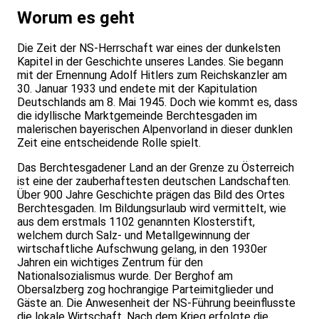
Worum es geht
Die Zeit der NS-Herrschaft war eines der dunkelsten
Kapitel in der Geschichte unseres Landes. Sie begann
mit der Ernennung Adolf Hitlers zum Reichskanzler am
30. Januar 1933 und endete mit der Kapitulation
Deutschlands am 8. Mai 1945. Doch wie kommt es, dass
die idyllische Marktgemeinde Berchtesgaden im
malerischen bayerischen Alpenvorland in dieser dunklen
Zeit eine entscheidende Rolle spielt.
Das Berchtesgadener Land an der Grenze zu Österreich
ist eine der zauberhaftesten deutschen Landschaften.
Über 900 Jahre Geschichte prägen das Bild des Ortes
Berchtesgaden. Im Bildungsurlaub wird vermittelt, wie
aus dem erstmals 1102 genannten Klosterstift,
welchem durch Salz- und Metallgewinnung der
wirtschaftliche Aufschwung gelang, in den 1930er
Jahren ein wichtiges Zentrum für den
Nationalsozialismus wurde. Der Berghof am
Obersalzberg zog hochrangige Parteimitglieder und
Gäste an. Die Anwesenheit der NS-Führung beeinflusste
die lokale Wirtschaft. Nach dem Krieg erfolgte die