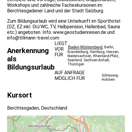
Workshops und zahlreiche Fachexkursionen im
Berchtesgadener Land und der Stadt Salzburg.
Zum Bildungsurlaub wird eine Unterkunft im Sporthotel
(DZ, EZ inkl. DU/WC, TV, Halbpension, Hallenbad, Sauna
etc.) angeboten. Info:
www.geostudienreisen.de
und
info@tillmann-travel.com
LIEGT
Baden-Württemberg
,
Berlin
,
VOR
Anerkennung
Brandenburg
,
Hamburg
,
Hessen
,
FÜR
Niedersachsen
,
Rheinland-Pfalz
,
als
Saarland
,
Sachsen-Anhalt
,
Thüringen
Bildungsurlaub
AUF ANFRAGE
Schleswig-
MÖGLICH FÜR
Holstein
Kursort
Berchtesgaden, Deutschland