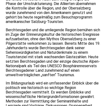
Phase der Umstrukturierung. Die Alliierten übernahmen
die Kontrolle über die Region, und der Obersalzberg
wurde zunehmend von den Amerikanern genutzt und
gehört bis heute regelmäßig zum Besuchsprogramm
amerikanischer Salzburg-Touristen.
Berchtesgaden und die umliegende Region bemühen sich
im Zuge der Erinnerungskultur die historischen Ereignisse
aufzuarbeiten, ohne den Mythos Obersalzberg zu einer
Pilgerstätte verkommen zu lassen. Bereits Mitte des 19.
Jahrhunderts wurde Berchtesgaden dank seiner
Sehenswürdigkeiten und Naturdenkmale zu einem
Touristenziel mit stark wachsenden Gästezahlen. Heute
setzten Berchtesgaden und der einzige deutsche Alpen-
Nationalpark als Teil des UNESCO Biosphärenreservats
Berchtesgadener Land zunehmend auf einen
umweltverträglichen „sanften“ Tourismus.
Im Bildungsurlaub wird ein umfassender Einblick über die
politisch wie historisch so wichtige Region
Berchtesgaden vermittelt. Es werden Einblicke und
wissenschaftliche Hintergrundinformationen gewährt.
Methoden zur Vermittlung der Seminarinhalte und
Lernziele sind Vorträge, Diskussionen, Gruppenarbeit,