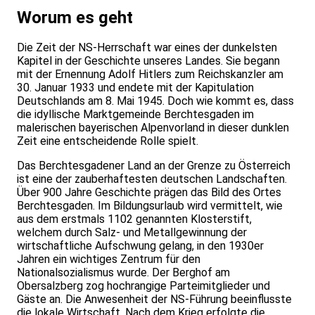
Worum es geht
Die Zeit der NS-Herrschaft war eines der dunkelsten
Kapitel in der Geschichte unseres Landes. Sie begann
mit der Ernennung Adolf Hitlers zum Reichskanzler am
30. Januar 1933 und endete mit der Kapitulation
Deutschlands am 8. Mai 1945. Doch wie kommt es, dass
die idyllische Marktgemeinde Berchtesgaden im
malerischen bayerischen Alpenvorland in dieser dunklen
Zeit eine entscheidende Rolle spielt.
Das Berchtesgadener Land an der Grenze zu Österreich
ist eine der zauberhaftesten deutschen Landschaften.
Über 900 Jahre Geschichte prägen das Bild des Ortes
Berchtesgaden. Im Bildungsurlaub wird vermittelt, wie
aus dem erstmals 1102 genannten Klosterstift,
welchem durch Salz- und Metallgewinnung der
wirtschaftliche Aufschwung gelang, in den 1930er
Jahren ein wichtiges Zentrum für den
Nationalsozialismus wurde. Der Berghof am
Obersalzberg zog hochrangige Parteimitglieder und
Gäste an. Die Anwesenheit der NS-Führung beeinflusste
die lokale Wirtschaft. Nach dem Krieg erfolgte die