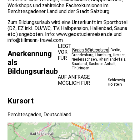
Workshops und zahlreiche Fachexkursionen im
Berchtesgadener Land und der Stadt Salzburg.
Zum Bildungsurlaub wird eine Unterkunft im Sporthotel
(DZ, EZ inkl. DU/WC, TV, Halbpension, Hallenbad, Sauna
etc.) angeboten. Info:
www.geostudienreisen.de
und
info@tillmann-travel.com
LIEGT
Baden-Württemberg
,
Berlin
,
VOR
Anerkennung
Brandenburg
,
Hamburg
,
Hessen
,
FÜR
Niedersachsen
,
Rheinland-Pfalz
,
als
Saarland
,
Sachsen-Anhalt
,
Thüringen
Bildungsurlaub
AUF ANFRAGE
Schleswig-
MÖGLICH FÜR
Holstein
Kursort
Berchtesgaden, Deutschland