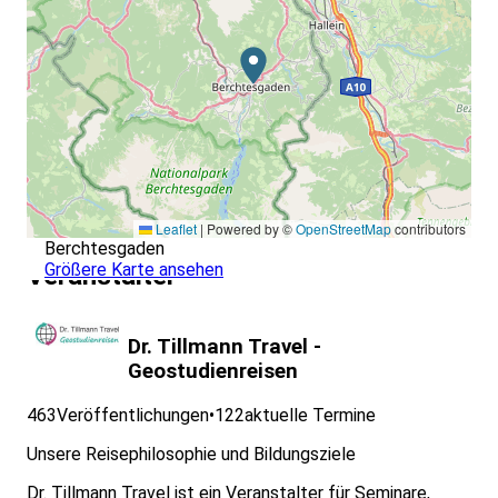
Leaflet
|
Powered by ©
OpenStreetMap
contributors
Berchtesgaden
Größere Karte ansehen
Veranstalter
Dr. Tillmann Travel -
Geostudienreisen
463
Veröffentlichungen
•
122
aktuelle Termine
Unsere Reisephilosophie und Bildungsziele
Dr. Tillmann Travel ist ein Veranstalter für Seminare,