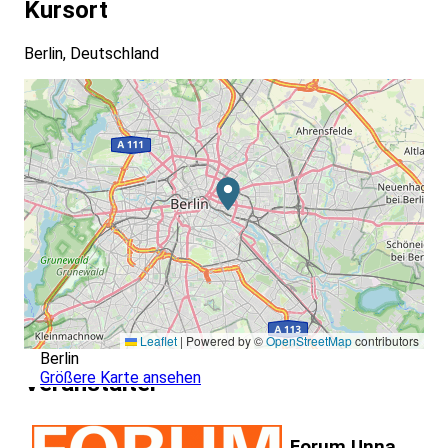
Kursort
Berlin, Deutschland
Leaflet
|
Powered by ©
OpenStreetMap
contributors
Berlin
Größere Karte ansehen
Veranstalter
Forum Unna