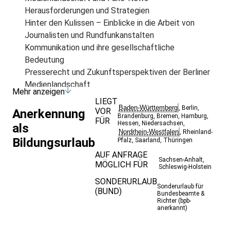
Herausforderungen und Strategien
Hinter den Kulissen – Einblicke in die Arbeit von
Journalisten und Rundfunkanstalten
Kommunikation und ihre gesellschaftliche
Bedeutung
Presserecht und Zukunftsperspektiven der Berliner
Medienlandschaft
Mehr anzeigen
Bitte beachten Sie:
LIEGT
Baden-Württemberg
,
Berlin
,
Da die Wegstrecken zu den Lernorten mit dem
VOR
Anerkennung
Brandenburg
,
Bremen
,
Hamburg
,
FÜR
Fahrrad zurückgelegt werden, sind keine anderen
Hessen
,
Niedersachsen
,
als
Nordrhein-Westfalen
,
Rheinland-
Beförderungsmöglichkeiten bei diesem
Bildungsurlaub
Pfalz
,
Saarland
,
Thüringen
Bildungsurlaub möglich!
AUF ANFRAGE
Sachsen-Anhalt
,
MÖGLICH FÜR
Schleswig-Holstein
SONDERURLAUB
Sonderurlaub für
(BUND)
Bundesbeamte &
Richter (bpb-
anerkannt)