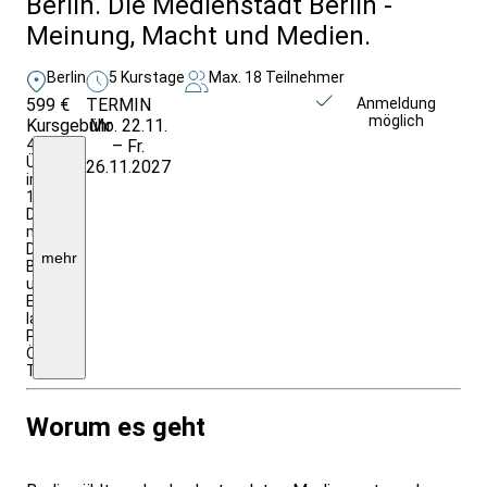
Berlin. Die Medienstadt Berlin -
Meinung, Macht und Medien.
Berlin
5 Kurstage
Max. 18 Teilnehmer
599 €
TERMIN
Weitere Infos &
Anmeldung
möglich
Kursgebühr
Mo. 22.11.
Anmeldung
4
– Fr.
Ü./F.
26.11.2027
im
1/2
DZ
mit
DU/WC;
mehr
Begegnungen
und
Eintritte
laut
Programm,
ÖPNV-
Ticket.
Worum es geht