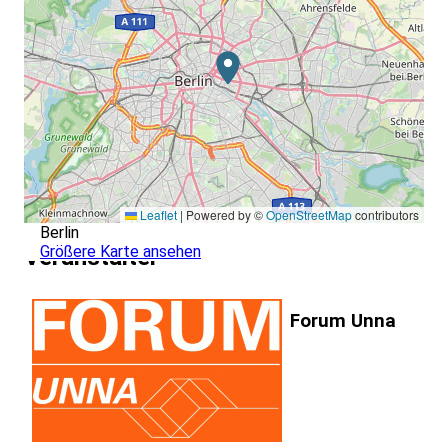
Leaflet
|
Powered by ©
OpenStreetMap
contributors
Berlin
Größere Karte ansehen
Veranstalter
Forum Unna