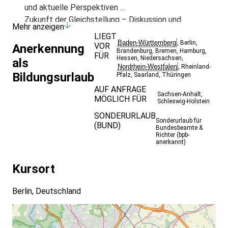
und aktuelle Perspektiven
Zukunft der Gleichstellung – Diskussion und
Mehr anzeigen
Vernetzung für frauenspezifische Belange
LIEGT
Baden-Württemberg
,
Berlin
,
VOR
Anerkennung
Brandenburg
,
Bremen
,
Hamburg
,
FÜR
Hessen
,
Niedersachsen
,
als
Nordrhein-Westfalen
,
Rheinland-
Bildungsurlaub
Pfalz
,
Saarland
,
Thüringen
AUF ANFRAGE
Sachsen-Anhalt
,
MÖGLICH FÜR
Schleswig-Holstein
SONDERURLAUB
Sonderurlaub für
(BUND)
Bundesbeamte &
Richter (bpb-
anerkannt)
Kursort
Berlin, Deutschland