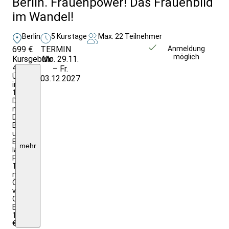
Berlin. Frauenpower! Das Frauenbild
im Wandel!
Berlin
5 Kurstage
Max. 22 Teilnehmer
699 €
TERMIN
Weitere Infos &
Anmeldung
möglich
Kursgebühr
Mo. 29.11.
Anmeldung
4
– Fr.
Ü./F.
03.12.2027
im
1/2
DZ
mit
DU/WC;
Begegnungen
und
Eintritte
mehr
laut
Programm,
Transfers
mit
ÖPNV
vor
Ort;
EZZ:
165,00
€