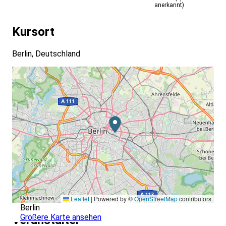
anerkannt)
Kursort
Berlin, Deutschland
Leaflet
|
Powered by ©
OpenStreetMap
contributors
Berlin
Größere Karte ansehen
Veranstalter