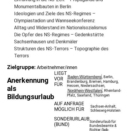
Monumentalbauten in Berlin
Ideologien und Ziele des NS-Regimes –
Olympiastadion und Wannseekonferenz
Alltag und Widerstand im Nationalsozialismus
Die Opfer des NS-Regimes – Gedenkstätte
Sachsenhausen und Denkmäler
Strukturen des NS-Terrors – Topographie des
Terrors
Zielgruppe:
Arbeitnehmer/innen
LIEGT
Baden-Württemberg
,
Berlin
,
VOR
Anerkennung
Brandenburg
,
Bremen
,
Hamburg
,
FÜR
Hessen
,
Niedersachsen
,
als
Nordrhein-Westfalen
,
Rheinland-
Bildungsurlaub
Pfalz
,
Saarland
,
Thüringen
AUF ANFRAGE
Sachsen-Anhalt
,
MÖGLICH FÜR
Schleswig-Holstein
SONDERURLAUB
Sonderurlaub für
(BUND)
Bundesbeamte &
Richter (bpb-