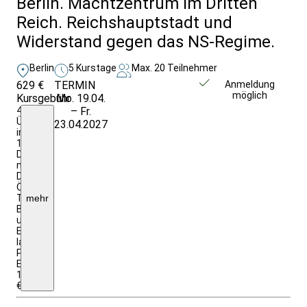
Berlin. Machtzentrum im Dritten
Reich. Reichshauptstadt und
Widerstand gegen das NS-Regime.
Berlin
5 Kurstage
Max. 20 Teilnehmer
629 €
TERMIN
Weitere Infos &
Anmeldung
möglich
Kursgebühr
Mo. 19.04.
Anmeldung
4
– Fr.
Ü:/F.
23.04.2027
im
1/2
DZ
mit
DU/WC;
ÖPNV-
Ticket,
mehr
Begegnungen
und
Eintritte
laut
Programm;
EZZ:
165,00
€