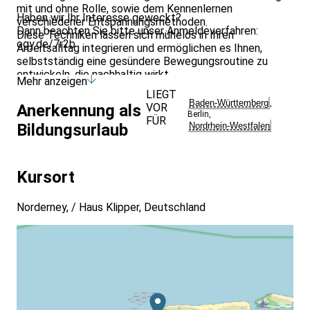
mit und ohne Rolle, sowie dem Kennenlernen
Haben wir Ihr Interesse geweckt?
verschiedener Entspannungsmethoden.
Dann beachten Sie bitte unser Anmeldeverfahren:
Diese Techniken lassen sich mühelos in Ihren
ogy.de/7r2b
Arbeitsalltag integrieren und ermöglichen es Ihnen,
selbstständig eine gesündere Bewegungsroutine zu
entwickeln, die nachhaltig wirkt.
Mehr anzeigen
LIEGT
Baden-Württemberg
,
VOR
Anerkennung als
Berlin
,
FÜR
Nordrhein-Westfalen
Bildungsurlaub
Kursort
Norderney, / Haus Klipper, Deutschland