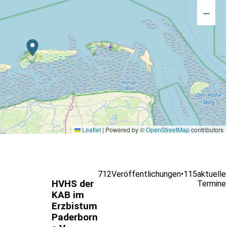
−
Leaflet
|
Powered by ©
OpenStreetMap
contributors
712
Veröffentlichungen
•
115
aktuelle
HVHS der
Termine
KAB im
Erzbistum
Paderborn