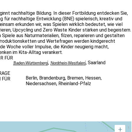
ginnt nachhaltige Bildung. In dieser Fortbildung entdecken Sie,
 für nachhaltige Entwicklung (BNE) spielerisch, kreativ und
insam erkunden wir, was Spielen wirklich bedeutet, wie viel
eren, Upcycling und Zero Waste Kinder stärken und begeistern.
 Spiele aus Naturmaterialien, filzen, reparieren und gestalten
Produktionsketten und Wertefragen werden kindgerecht
ende Woche voller Impulse, die Kinder neugierig macht,
nken im Kita‑Alltag verankert.
OR FÜR
,
,
Saarland
Baden-Württemberg
Nordrhein-Westfalen
RAGE
Berlin
,
Brandenburg
,
Bremen
,
Hessen
,
 FÜR
Niedersachsen
,
Rheinland-Pfalz
+