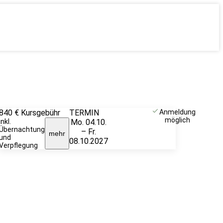
840 €
Kursgebühr
TERMIN
Weitere
Anmeldung
möglich
inkl.
Mo. 04.10.
Infos &
Übernachtung
– Fr.
Anmeldung
mehr
und
08.10.2027
Verpflegung