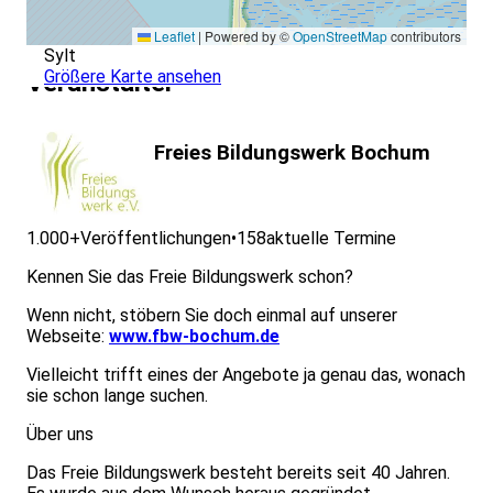
Leaflet
|
Powered by ©
OpenStreetMap
contributors
Sylt
Größere Karte ansehen
Veranstalter
Freies Bildungswerk Bochum
1.000+
Veröffentlichungen
•
158
aktuelle Termine
Kennen Sie das Freie Bildungswerk schon?
Wenn nicht, stöbern Sie doch einmal auf unserer
Webseite:
www.fbw-bochum.de
Vielleicht trifft eines der Angebote ja genau das, wonach
sie schon lange suchen.
Über uns
Das Freie Bildungswerk besteht bereits seit 40 Jahren.