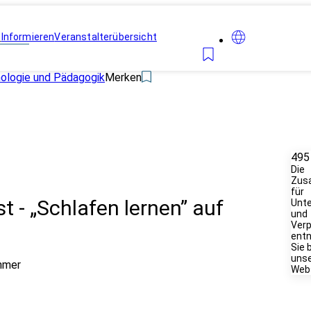
n
Informieren
Veranstalterübersicht
hologie und Pädagogik
Merken
495
Die
Zus
für
 - „Schlafen lernen” auf
Unte
und
Verp
ent
Sie 
unse
ehmer
Webs