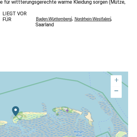
tte für wittterungsgerechte warme Kleidung sorgen (Mütze,
LIEGT VOR
,
,
FÜR
Baden-Württemberg
Nordrhein-Westfalen
Saarland
+
−