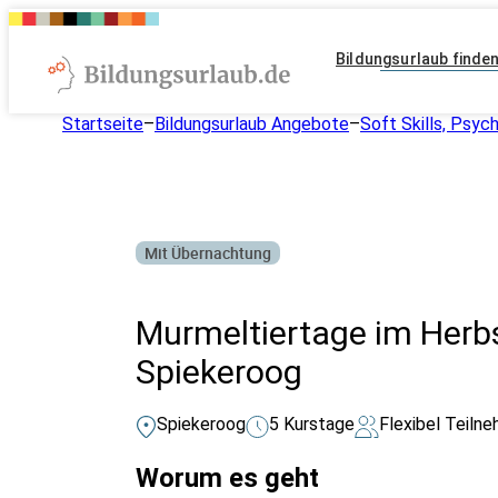
Bildungsurlaub finde
Startseite
–
Bildungsurlaub Angebote
–
Soft Skills, Psyc
Mit Übernachtung
Murmeltiertage im Herbst
Spiekeroog
Spiekeroog
5 Kurstage
Flexibel Teiln
Worum es geht