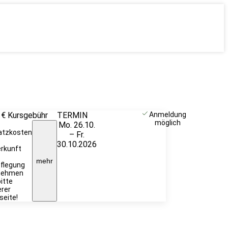
 €
Kursgebühr
TERMIN
Weitere
Anmeldung
möglich
Mo. 26.10.
Infos &
atzkosten
– Fr.
Anmeldung
30.10.2026
rkunft
mehr
flegung
nehmen
bitte
rer
eite!