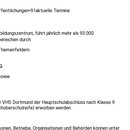
ffentlichungen
•
91
aktuelle Termine
ldungszentrum, führt jährlich mehr als 93.000
bereichen durch.
 Themenfeldern
g,
sowie
er VHS Dortmund der Hauptschulabschluss nach Klasse 9
choberschulreife) erworben werden.
sonen, Betriebe, Organisationen und Behörden können unter