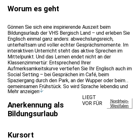
Worum es geht
Gönnen Sie sich eine inspirierende Auszeit beim
Bildungsurlaub der VHS Bergisch Land – und erleben Sie
Englisch einmal ganz anders: abwechslungsreich,
unterhaltsam und voller echter Gesprächsmomente. Im
interaktiven Unterricht steht das aktive Sprechen im
Mittelpunkt. Und das Lernen endet nicht an der
Klassenzimmertür: Entsprechend Ihrer
Aufmerksamkeitskurve vertiefen Sie Ihr Englisch auch im
Social Setting – bei Gesprächen im Café, beim
Spaziergang durch den Park, an der Wupper oder beim
gemeinsamen Frühstück. So wird Sprache lebendig und
Mehr anzeigen
bleibt nachhaltig im Kopf. Ihre bestens qualifizierte
LIEGT
Trainerin Mina gestaltet Ihren Bildungsurlaub engagiert,
Nordrhein-
VOR FÜR
Anerkennung als
praxisnah und erlebnisreich – mit viel Gespür für
Westfalen
Motivation und Lernerfolg. Der Unterricht findet in
Bildungsurlaub
unseren neu renovierten, hervorragend ausgestatteten
Räumlichkeiten direkt am Stadtpark in Leichlingen statt
– in einer Umgebung, die Lernen und Wohlfühlen perfekt
Kursort
verbindet. Diesen Kurs können Sie beruflich als
Bildungsurlaub oder aber als Privatperson buchen. Er ist