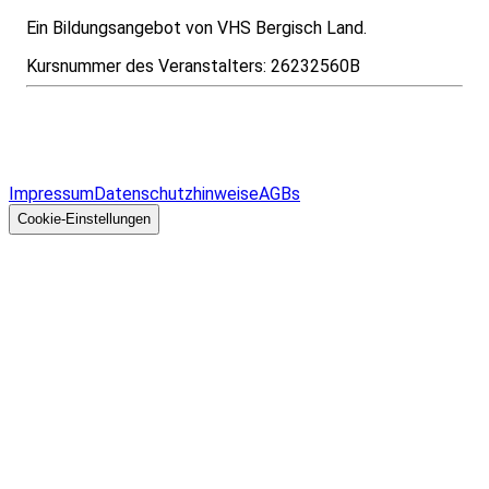
Ein Bildungsangebot von VHS Bergisch Land.
Kursnummer des Veranstalters:
26232560B
Infos & Gesetze nach Bundesland
Überblick
Allgemeines
Impressum
Datenschutzhinweise
AGBs
© 2026 EGcom
GmbH
Cookie-Einstellungen